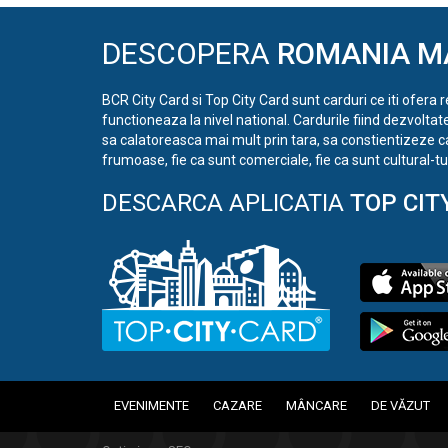
DESCOPERA
ROMANIA M
BCR City Card si Top City Card sunt carduri ce iti ofera 
functioneaza la nivel national. Cardurile fiind dezvoltat
sa calatoreasca mai mult prin tara, sa constientizeze c
frumoase, fie ca sunt comerciale, fie ca sunt cultural-tur
DESCARCA APLICATIA
TOP CIT
EVENIMENTE
CAZARE
MÂNCARE
DE VĂZUT