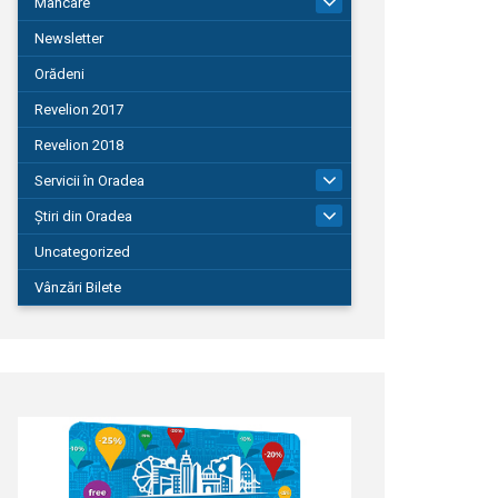
Mâncare
22
Newsletter
Orădeni
Revelion 2017
Revelion 2018
Servicii în Oradea
104
Știri din Oradea
1.127
Uncategorized
Vânzări Bilete