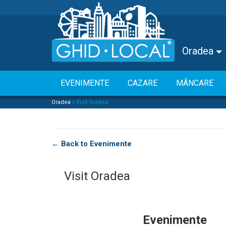
Oradea
EVENIMENTE
CAZARE
MÂNCARE
Oradea
»
Visit Oradea
← Back to Evenimente
Visit Oradea
Evenimente