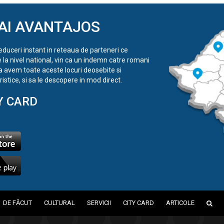
AI AVANTAJOS
reduceri instant in reteaua de parteneri ce
e la nivel national, vin ca un indemn catre romani
a avem toate aceste locuri deosebite si
istice, si sa le descopere in mod direct.
Y CARD
DE FĂCUT
CULTURAL
SERVICII
CITY CARD
ARTICOLE