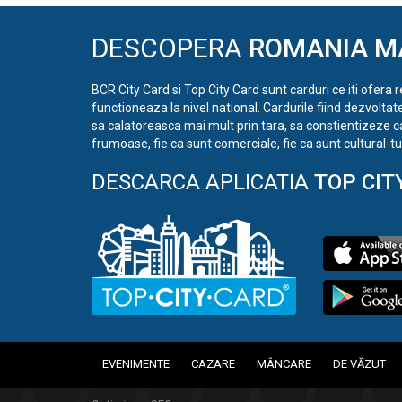
DESCOPERA
ROMANIA M
BCR City Card si Top City Card sunt carduri ce iti ofera 
functioneaza la nivel national. Cardurile fiind dezvoltat
sa calatoreasca mai mult prin tara, sa constientizeze c
frumoase, fie ca sunt comerciale, fie ca sunt cultural-tur
DESCARCA APLICATIA
TOP CIT
EVENIMENTE
CAZARE
MÂNCARE
DE VĂZUT