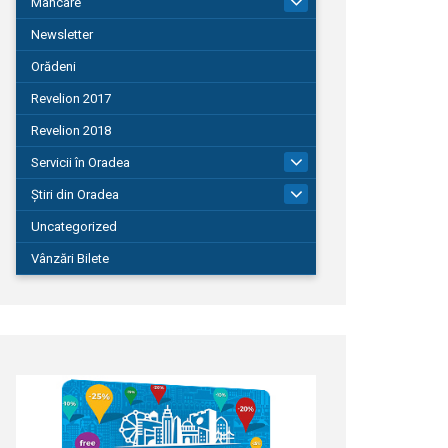
Mâncare
22
Newsletter
Orădeni
Revelion 2017
Revelion 2018
Servicii în Oradea
104
Știri din Oradea
1.127
Uncategorized
Vânzări Bilete