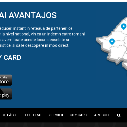
AI AVANTAJOS
reduceri instant in reteaua de parteneri ce
e la nivel national, vin ca un indemn catre romani
a avem toate aceste locuri deosebite si
istice, si sa le descopere in mod direct.
Y CARD
DE FĂCUT
CULTURAL
SERVICII
CITY CARD
ARTICOLE