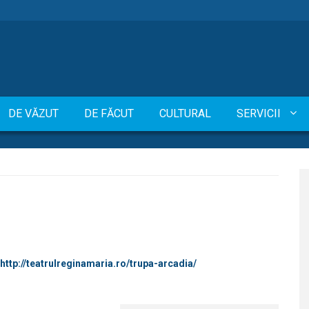
DE VĂZUT
DE FĂCUT
CULTURAL
SERVICII
http://teatrulreginamaria.ro/trupa-arcadia/