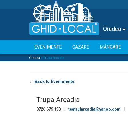
Oradea
EVENIMENTE
CAZARE
MÂNCARE
Oradea
»
Trupa Arcadia
← Back to Evenimente
Trupa Arcadia
0726 679 153
|
teatrularcadia@yahoo.com
|