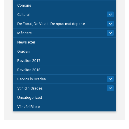
Concurs
Cultural
101
De Facut, De Vazut, De spus mai departe…
580
Mâncare
22
Newsletter
Orădeni
Revelion 2017
Revelion 2018
Servicii în Oradea
104
Știri din Oradea
1.127
Uncategorized
Vânzări Bilete