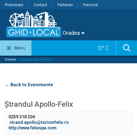
Promovare
Contact
Parteneri
Franciză
Oradea
0
°
C
Menu
Oradea
»
Ștrandul Apollo-Felix
← Back to Evenimente
Ștrandul Apollo-Felix
0259 318 204
strand.apollo@turismfelix.ro
http://www.felixspa.com