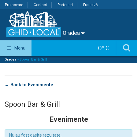
Promovare
Contact
Parteneri
Franciză
Oradea
0
°
C
Menu
Oradea
»
Spoon Bar & Grill
← Back to Evenimente
Spoon Bar & Grill
Evenimente
Nu au fost găsite rezultate.