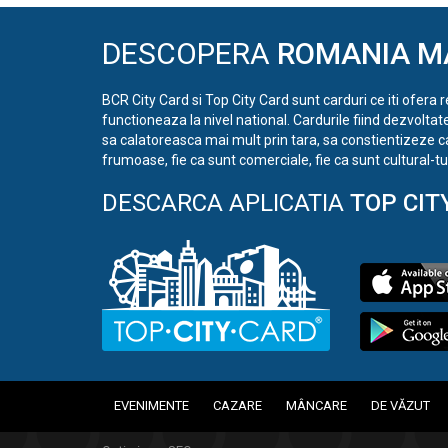
DESCOPERA
ROMANIA M
BCR City Card si Top City Card sunt carduri ce iti ofera 
functioneaza la nivel national. Cardurile fiind dezvoltat
sa calatoreasca mai mult prin tara, sa constientizeze c
frumoase, fie ca sunt comerciale, fie ca sunt cultural-tur
DESCARCA APLICATIA
TOP CIT
EVENIMENTE
CAZARE
MÂNCARE
DE VĂZUT