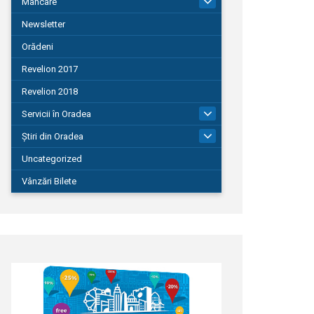
Mâncare
22
Newsletter
Orădeni
Revelion 2017
Revelion 2018
Servicii în Oradea
104
Știri din Oradea
1.127
Uncategorized
Vânzări Bilete