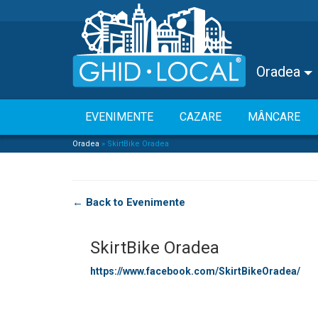
Oradea
EVENIMENTE
CAZARE
MÂNCARE
Oradea
»
SkirtBike Oradea
← Back to Evenimente
SkirtBike Oradea
https://www.facebook.com/SkirtBikeOradea/