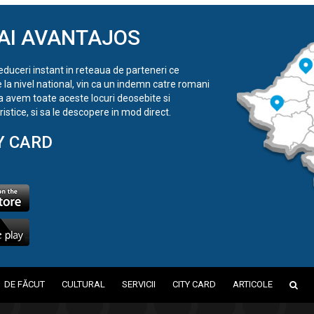
AI AVANTAJOS
reduceri instant in reteaua de parteneri ce
e la nivel national, vin ca un indemn catre romani
a avem toate aceste locuri deosebite si
istice, si sa le descopere in mod direct.
Y CARD
DE FĂCUT
CULTURAL
SERVICII
CITY CARD
ARTICOLE