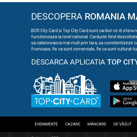
DESCOPERA
ROMANIA M
BCR City Card si Top City Card sunt carduri ce iti ofera 
functioneaza la nivel national. Cardurile fiind dezvoltat
sa calatoreasca mai mult prin tara, sa constientizeze c
frumoase, fie ca sunt comerciale, fie ca sunt cultural-tur
DESCARCA APLICATIA
TOP CIT
EVENIMENTE
CAZARE
MÂNCARE
DE VĂZUT