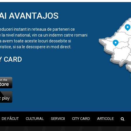
AI AVANTAJOS
reduceri instant in reteaua de parteneri ce
e la nivel national, vin ca un indemn catre romani
a avem toate aceste locuri deosebite si
istice, si sa le descopere in mod direct.
Y CARD
DE FĂCUT
CULTURAL
SERVICII
CITY CARD
ARTICOLE