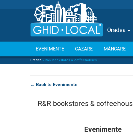
Oradea
EVENIMENTE
CAZARE
MÂNCARE
Oradea
»
R&R bookstores & coffeehouses
← Back to Evenimente
R&R bookstores & coffeehou
Evenimente