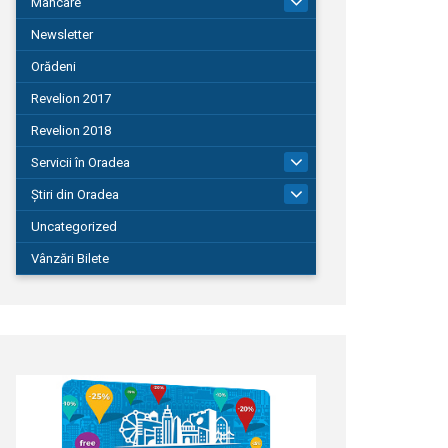
Mâncare
22
Newsletter
Orădeni
Revelion 2017
Revelion 2018
Servicii în Oradea
104
Știri din Oradea
1.127
Uncategorized
Vânzări Bilete