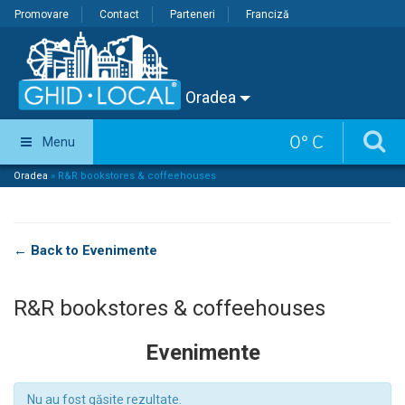
Promovare
Contact
Parteneri
Franciză
Oradea
0
°
C
Menu
Oradea
»
R&R bookstores & coffeehouses
← Back to Evenimente
R&R bookstores & coffeehouses
Evenimente
Nu au fost găsite rezultate.