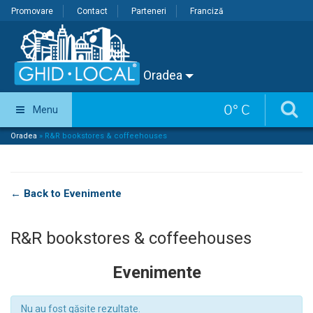
Promovare
Contact
Parteneri
Franciză
Oradea
0
°
C
Menu
Oradea
»
R&R bookstores & coffeehouses
← Back to Evenimente
R&R bookstores & coffeehouses
Evenimente
Nu au fost găsite rezultate.