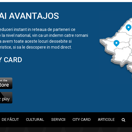
AI AVANTAJOS
reduceri instant in reteaua de parteneri ce
e la nivel national, vin ca un indemn catre romani
a avem toate aceste locuri deosebite si
istice, si sa le descopere in mod direct.
Y CARD
DE FĂCUT
CULTURAL
SERVICII
CITY CARD
ARTICOLE