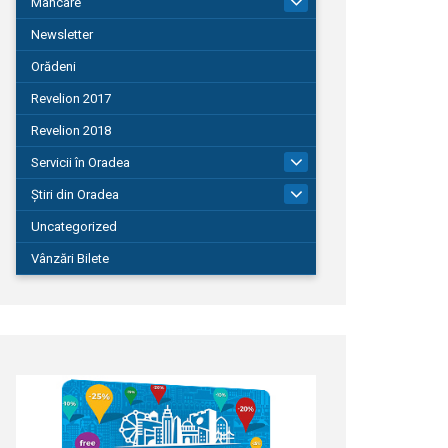
Mâncare
22
Newsletter
Orădeni
Revelion 2017
Revelion 2018
Servicii în Oradea
104
Știri din Oradea
1.127
Uncategorized
Vânzări Bilete