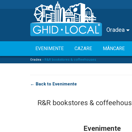
Oradea
EVENIMENTE
CAZARE
MÂNCARE
Oradea
»
R&R bookstores & coffeehouses
← Back to Evenimente
R&R bookstores & coffeehou
Evenimente