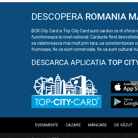
DESCOPERA
ROMANIA M
BCR City Card si Top City Card sunt carduri ce iti ofera 
functioneaza la nivel national. Cardurile fiind dezvoltat
sa calatoreasca mai mult prin tara, sa constientizeze c
frumoase, fie ca sunt comerciale, fie ca sunt cultural-tur
DESCARCA APLICATIA
TOP CIT
EVENIMENTE
CAZARE
MÂNCARE
DE VĂZUT