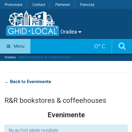
Promovare
Contact
Parteneri
Franciză
Oradea
0
°
C
Menu
Oradea
»
R&R bookstores & coffeehouses
← Back to Evenimente
R&R bookstores & coffeehouses
Evenimente
Nu au fost găsite rezultate.