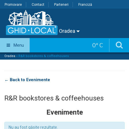
Promovare
Contact
Parteneri
Franciză
Oradea
0
°
C
Menu
Oradea
»
R&R bookstores & coffeehouses
← Back to Evenimente
R&R bookstores & coffeehouses
Evenimente
Nu au fost găsite rezultate.