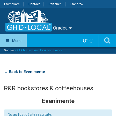
Promovare
Contact
Parteneri
Franciză
Oradea
0
°
C
Menu
Oradea
»
R&R bookstores & coffeehouses
← Back to Evenimente
R&R bookstores & coffeehouses
Evenimente
Nu au fost găsite rezultate.