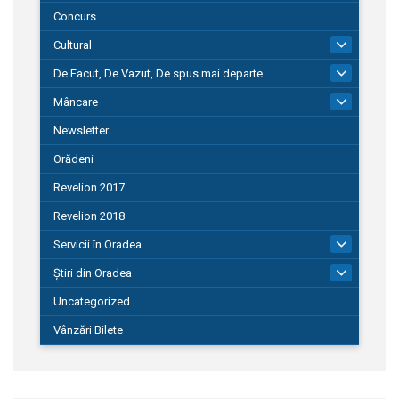
Concurs
Cultural
101
De Facut, De Vazut, De spus mai departe…
580
Mâncare
22
Newsletter
Orădeni
Revelion 2017
Revelion 2018
Servicii în Oradea
104
Știri din Oradea
1.127
Uncategorized
Vânzări Bilete