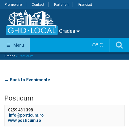
Promovare
Contact
Parteneri
Franciză
Oradea
0
°
C
Menu
Oradea
»
Posticum
← Back to Evenimente
Posticum
0259 431 398
info@posticum.ro
www.posticum.ro