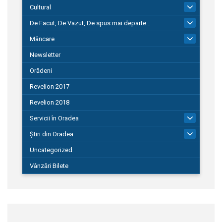
Cultural
101
De Facut, De Vazut, De spus mai departe…
580
Mâncare
22
Newsletter
Orădeni
Revelion 2017
Revelion 2018
Servicii în Oradea
104
Știri din Oradea
1.127
Uncategorized
Vânzări Bilete