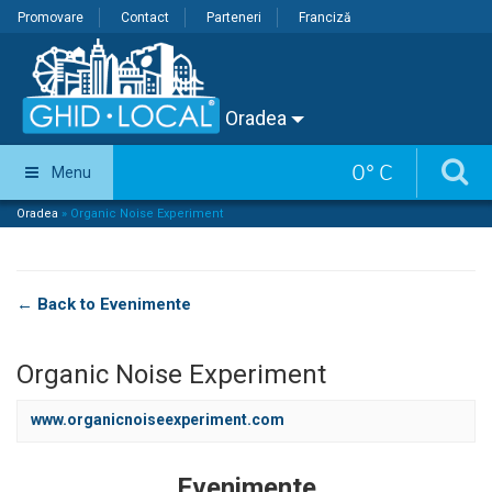
Promovare
Contact
Parteneri
Franciză
Oradea
0
°
C
Menu
Oradea
»
Organic Noise Experiment
← Back to Evenimente
Organic Noise Experiment
www.organicnoiseexperiment.com
Evenimente