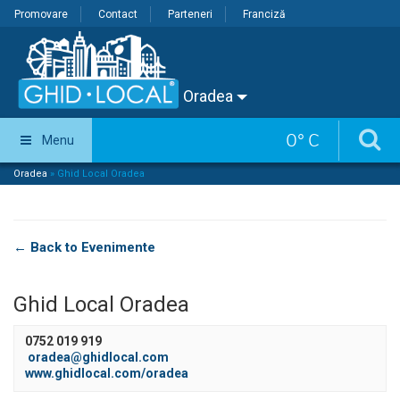
Promovare
Contact
Parteneri
Franciză
Oradea
0
°
C
Menu
Oradea
»
Ghid Local Oradea
← Back to Evenimente
Ghid Local Oradea
0752 019 919
oradea@ghidlocal.com
www.ghidlocal.com/oradea