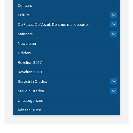
Concurs
Cultural
101
De Facut, De Vazut, De spus mai departe…
580
Mâncare
22
Newsletter
Orădeni
Revelion 2017
Revelion 2018
Servicii în Oradea
104
Știri din Oradea
1.127
Uncategorized
Vânzări Bilete