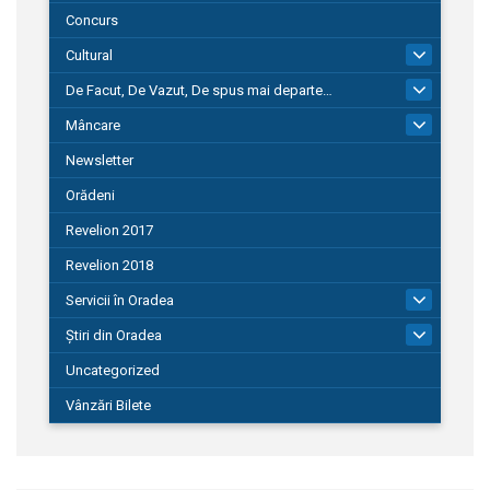
Concurs
Cultural
101
De Facut, De Vazut, De spus mai departe…
580
Mâncare
22
Newsletter
Orădeni
Revelion 2017
Revelion 2018
Servicii în Oradea
104
Știri din Oradea
1.127
Uncategorized
Vânzări Bilete