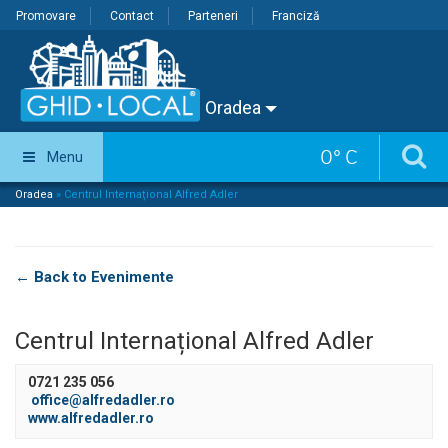
Promovare
Contact
Parteneri
Franciză
Oradea
0
°
C
Menu
Oradea
»
Centrul Internațional Alfred Adler
← Back to Evenimente
Centrul Internațional Alfred Adler
0721 235 056
office@alfredadler.ro
www.alfredadler.ro