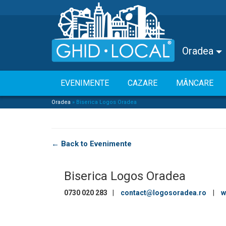
Oradea
EVENIMENTE
CAZARE
MÂNCARE
Oradea
»
Biserica Logos Oradea
← Back to Evenimente
Biserica Logos Oradea
0730 020 283
|
contact@logosoradea.ro
|
 