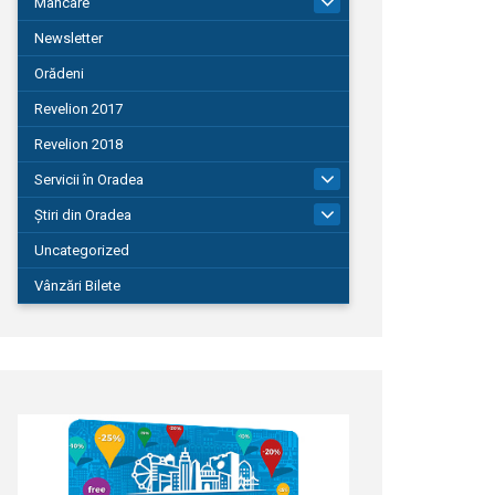
Mâncare
22
Newsletter
Orădeni
Revelion 2017
Revelion 2018
Servicii în Oradea
104
Știri din Oradea
1.127
Uncategorized
Vânzări Bilete