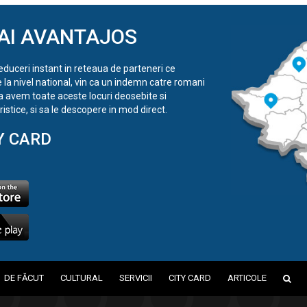
AI AVANTAJOS
reduceri instant in reteaua de parteneri ce
e la nivel national, vin ca un indemn catre romani
a avem toate aceste locuri deosebite si
istice, si sa le descopere in mod direct.
Y CARD
DE FĂCUT
CULTURAL
SERVICII
CITY CARD
ARTICOLE