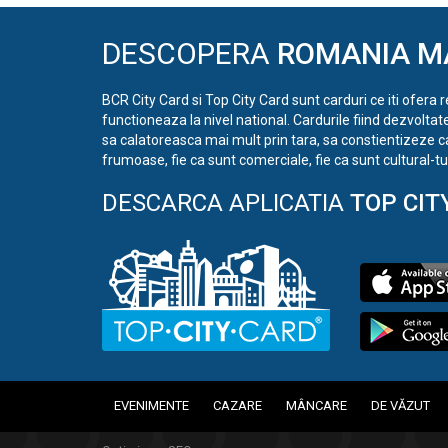
DESCOPERA
ROMANIA M
BCR City Card si Top City Card sunt carduri ce iti ofera 
functioneaza la nivel national. Cardurile fiind dezvoltat
sa calatoreasca mai mult prin tara, sa constientizeze c
frumoase, fie ca sunt comerciale, fie ca sunt cultural-tur
DESCARCA APLICATIA
TOP CIT
EVENIMENTE
CAZARE
MÂNCARE
DE VĂZUT