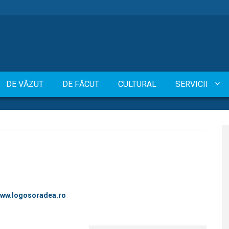
DE VĂZUT
DE FĂCUT
CULTURAL
SERVICII
www.logosoradea.ro