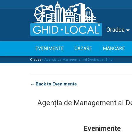
Oradea
EVENIMENTE
CAZARE
MÂNCARE
Oradea
»
Agenția de Management al Destinației Bihor
← Back to Evenimente
Agenția de Management al Des
Evenimente