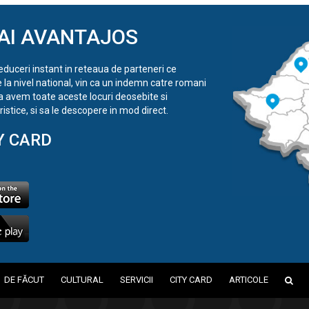
AI AVANTAJOS
reduceri instant in reteaua de parteneri ce
e la nivel national, vin ca un indemn catre romani
a avem toate aceste locuri deosebite si
istice, si sa le descopere in mod direct.
Y CARD
DE FĂCUT
CULTURAL
SERVICII
CITY CARD
ARTICOLE