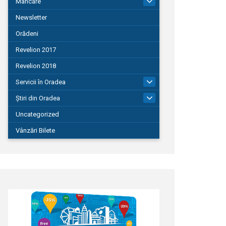
Mâncare
22
Newsletter
Orădeni
Revelion 2017
Revelion 2018
Servicii în Oradea
104
Știri din Oradea
1.127
Uncategorized
Vânzări Bilete