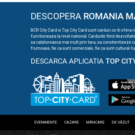
DESCOPERA
ROMANIA M
BCR City Card si Top City Card sunt carduri ce iti ofera 
functioneaza la nivel national. Cardurile fiind dezvoltat
sa calatoreasca mai mult prin tara, sa constientizeze c
frumoase, fie ca sunt comerciale, fie ca sunt cultural-tur
DESCARCA APLICATIA
TOP CIT
EVENIMENTE
CAZARE
MÂNCARE
DE VĂZUT