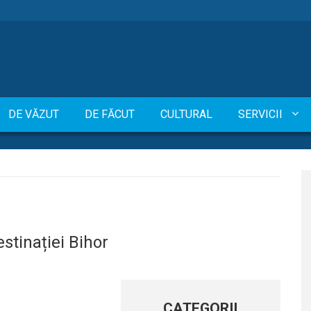
DE VĂZUT
DE FĂCUT
CULTURAL
SERVICII
tinației Bihor
CATEGORII