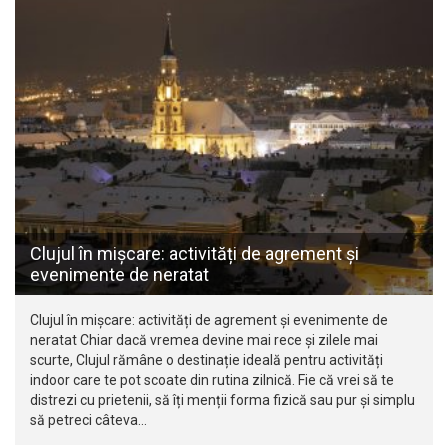
Clujul în mișcare: activități de agrement și
evenimente de neratat
Clujul în mișcare: activități de agrement și evenimente de
neratat Chiar dacă vremea devine mai rece și zilele mai
scurte, Clujul rămâne o destinație ideală pentru activități
indoor care te pot scoate din rutina zilnică. Fie că vrei să te
distrezi cu prietenii, să îți menții forma fizică sau pur și simplu
să petreci câteva…