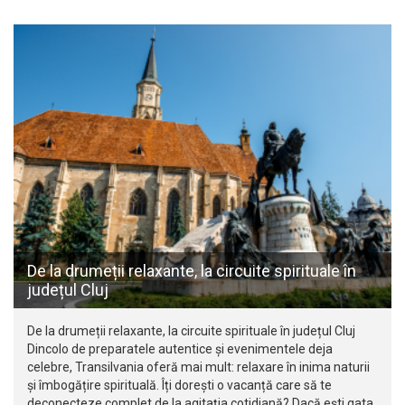
De la drumeții relaxante, la circuite spirituale în
județul Cluj
De la drumeții relaxante, la circuite spirituale în județul Cluj
Dincolo de preparatele autentice și evenimentele deja
celebre, Transilvania oferă mai mult: relaxare în inima naturii
și îmbogățire spirituală. Îți dorești o vacanță care să te
deconecteze complet de la agitația cotidiană? Dacă ești gata