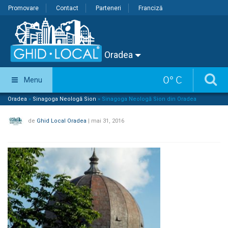
Promovare
Contact
Parteneri
Franciză
Oradea
0
°
C
Menu
Oradea
»
Sinagoga Neologă Sion
»
Sinagoga Neologă Sion din Oradea
de
Ghid Local Oradea
|
mai 31, 2016