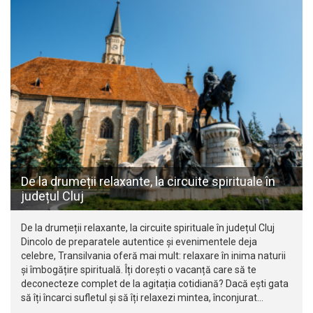
De la drumeții relaxante, la circuite spirituale în
județul Cluj
De la drumeții relaxante, la circuite spirituale în județul Cluj
Dincolo de preparatele autentice și evenimentele deja
celebre, Transilvania oferă mai mult: relaxare în inima naturii
și îmbogățire spirituală. Îți dorești o vacanță care să te
deconecteze complet de la agitația cotidiană? Dacă ești gata
să îți încarci sufletul și să îți relaxezi mintea, înconjurat…