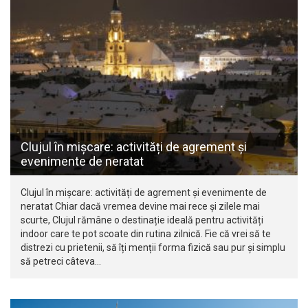
Clujul în mișcare: activități de agrement și
evenimente de neratat
Clujul în mișcare: activități de agrement și evenimente de
neratat Chiar dacă vremea devine mai rece și zilele mai
scurte, Clujul rămâne o destinație ideală pentru activități
indoor care te pot scoate din rutina zilnică. Fie că vrei să te
distrezi cu prietenii, să îți menții forma fizică sau pur și simplu
să petreci câteva…