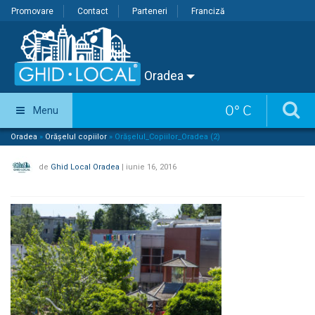
Promovare
Contact
Parteneri
Franciză
Oradea
0
°
C
Menu
Oradea
»
Orășelul copiilor
»
Orășelul_Copiilor_Oradea (2)
de
Ghid Local Oradea
|
iunie 16, 2016