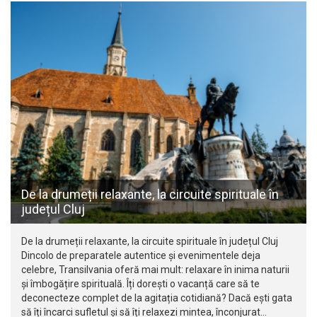
De la drumeții relaxante, la circuite spirituale în
județul Cluj
De la drumeții relaxante, la circuite spirituale în județul Cluj
Dincolo de preparatele autentice și evenimentele deja
celebre, Transilvania oferă mai mult: relaxare în inima naturii
și îmbogățire spirituală. Îți dorești o vacanță care să te
deconecteze complet de la agitația cotidiană? Dacă ești gata
să îți încarci sufletul și să îți relaxezi mintea, înconjurat…