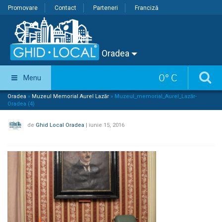
Promovare
Contact
Parteneri
Franciză
Oradea
0
°
C
Menu
Oradea
»
Muzeul Memorial Aurel Lazăr
»
Muzeul_memorial_Aurel_Lazăr-
Oradea (4)
de
Ghid Local Oradea
|
iunie 15, 2016