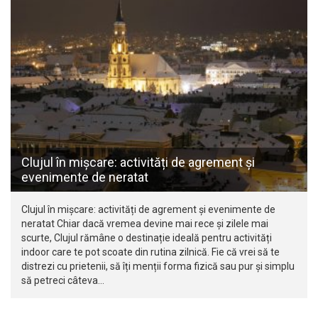
Clujul în mișcare: activități de agrement și
evenimente de neratat
Clujul în mișcare: activități de agrement și evenimente de
neratat Chiar dacă vremea devine mai rece și zilele mai
scurte, Clujul rămâne o destinație ideală pentru activități
indoor care te pot scoate din rutina zilnică. Fie că vrei să te
distrezi cu prietenii, să îți menții forma fizică sau pur și simplu
să petreci câteva…