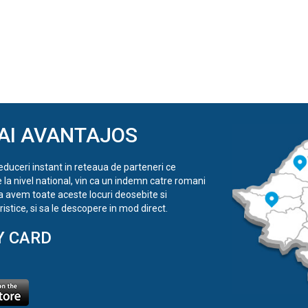
AI AVANTAJOS
reduceri instant in reteaua de parteneri ce
e la nivel national, vin ca un indemn catre romani
a avem toate aceste locuri deosebite si
istice, si sa le descopere in mod direct.
Y CARD