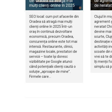
din Oradea să atragă mai
de agreme
mulți clienți online în 2025
de neratat
SEO local: cum pot afacerile din
Clujul în mi
Oradea să atragă mai mulți
agrement ș
clienți online în 2025 Într-un
neratat Ch
oraș în continuă dezvoltare
devine mai 
economică, precum Oradea,
scurte, Clu
concurența online este tot mai
destinație 
intensă. Restaurante, clinici,
activități i
magazine locale, prestatori de
scoate din r
servicii – toate își doresc
vrei să te d
vizibilitate pe Google atunci
îți menții f
când potențialii clienți caută o
simplu să 
soluție „aproape de mine”.
Firmele care…