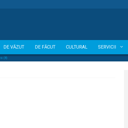
DE VĂZUT
DE FĂCUT
CULTURAL
SERVICII
a (8)