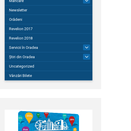
Mâncare
22
Newsletter
Orădeni
Revelion 2017
Revelion 2018
Servicii în Oradea
104
Știri din Oradea
1.127
Uncategorized
Vânzări Bilete