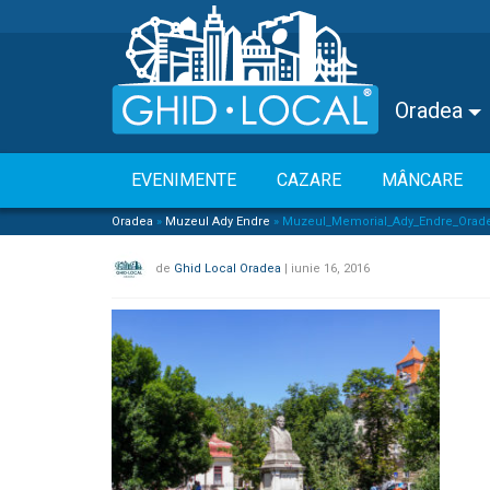
Oradea
EVENIMENTE
CAZARE
MÂNCARE
Oradea
»
Muzeul Ady Endre
»
Muzeul_Memorial_Ady_Endre_Orade
de
Ghid Local Oradea
|
iunie 16, 2016