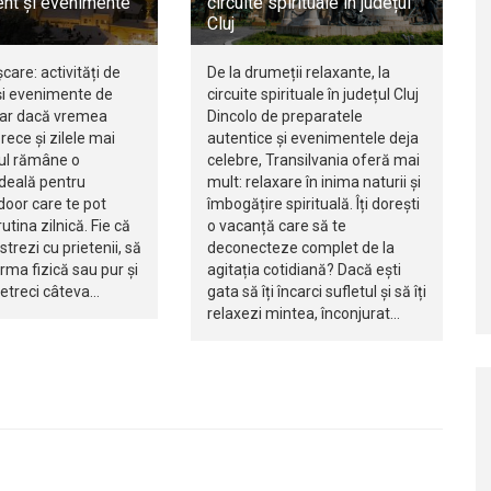
nt și evenimente
circuite spirituale în județul
Cluj
șcare: activități de
De la drumeții relaxante, la
i evenimente de
circuite spirituale în județul Cluj
iar dacă vremea
Dincolo de preparatele
rece și zilele mai
autentice și evenimentele deja
jul rămâne o
celebre, Transilvania oferă mai
ideală pentru
mult: relaxare în inima naturii și
ndoor care te pot
îmbogățire spirituală. Îți dorești
utina zilnică. Fie că
o vacanță care să te
istrezi cu prietenii, să
deconecteze complet de la
orma fizică sau pur și
agitația cotidiană? Dacă ești
petreci câteva…
gata să îți încarci sufletul și să îți
relaxezi mintea, înconjurat…