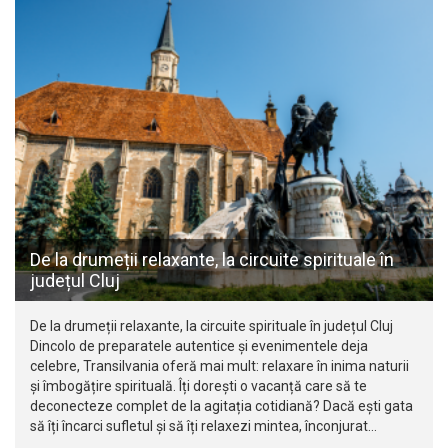
De la drumeții relaxante, la circuite spirituale în
județul Cluj
De la drumeții relaxante, la circuite spirituale în județul Cluj
Dincolo de preparatele autentice și evenimentele deja
celebre, Transilvania oferă mai mult: relaxare în inima naturii
și îmbogățire spirituală. Îți dorești o vacanță care să te
deconecteze complet de la agitația cotidiană? Dacă ești gata
să îți încarci sufletul și să îți relaxezi mintea, înconjurat…