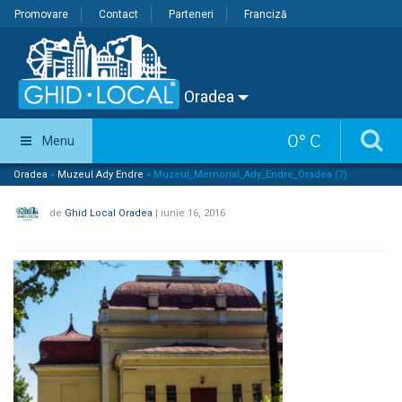
Promovare
Contact
Parteneri
Franciză
Oradea
0
°
C
Menu
Oradea
»
Muzeul Ady Endre
»
Muzeul_Memorial_Ady_Endre_Oradea (7)
de
Ghid Local Oradea
|
iunie 16, 2016