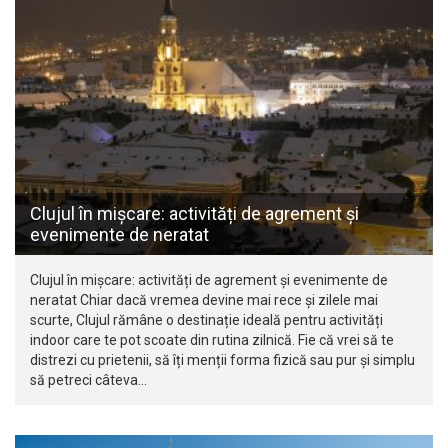
Clujul în mișcare: activități de agrement și
evenimente de neratat
Clujul în mișcare: activități de agrement și evenimente de
neratat Chiar dacă vremea devine mai rece și zilele mai
scurte, Clujul rămâne o destinație ideală pentru activități
indoor care te pot scoate din rutina zilnică. Fie că vrei să te
distrezi cu prietenii, să îți menții forma fizică sau pur și simplu
să petreci câteva…