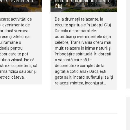
nt și evenimente
circuite spirituale în județul
Cluj
șcare: activități de
De la drumeții relaxante, la
i evenimente de
circuite spirituale în județul Cluj
iar dacă vremea
Dincolo de preparatele
rece și zilele mai
autentice și evenimentele deja
jul rămâne o
celebre, Transilvania oferă mai
ideală pentru
mult: relaxare în inima naturii și
ndoor care te pot
îmbogățire spirituală. Îți dorești
utina zilnică. Fie că
o vacanță care să te
istrezi cu prietenii, să
deconecteze complet de la
orma fizică sau pur și
agitația cotidiană? Dacă ești
petreci câteva…
gata să îți încarci sufletul și să îți
relaxezi mintea, înconjurat…