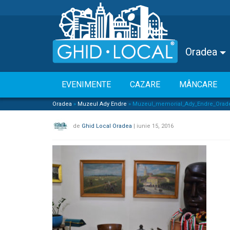
Oradea
EVENIMENTE
CAZARE
MÂNCARE
Oradea
»
Muzeul Ady Endre
»
Muzeul_memorial_Ady_Endre_Orade
de
Ghid Local Oradea
|
iunie 15, 2016