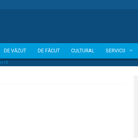
DE VĂZUT
DE FĂCUT
CULTURAL
SERVICII
a (2)