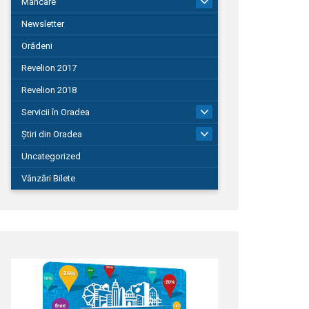
Mâncare
22
Newsletter
Orădeni
Revelion 2017
Revelion 2018
Servicii în Oradea
104
Știri din Oradea
1.127
Uncategorized
Vânzări Bilete