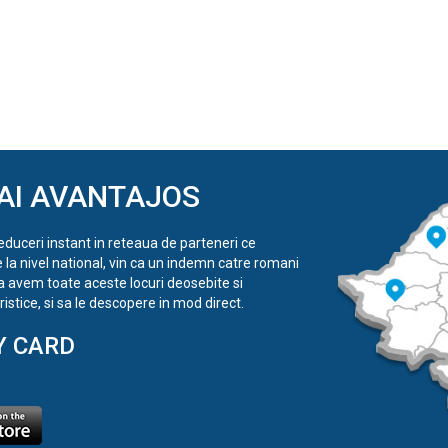
AI AVANTAJOS
reduceri instant in reteaua de parteneri ce
e la nivel national, vin ca un indemn catre romani
a avem toate aceste locuri deosebite si
istice, si sa le descopere in mod direct.
Y CARD