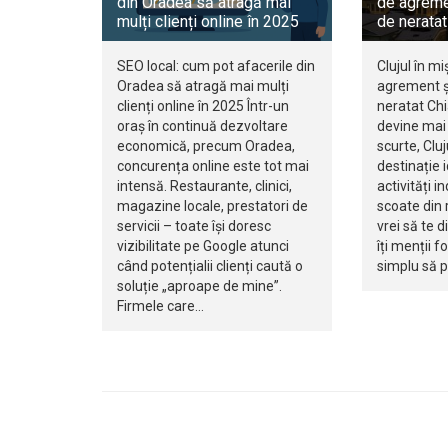
din Oradea să atragă mai
de agreme
mulți clienți online în 2025
de neratat
SEO local: cum pot afacerile din
Clujul în mi
Oradea să atragă mai mulți
agrement ș
clienți online în 2025 Într-un
neratat Ch
oraș în continuă dezvoltare
devine mai 
economică, precum Oradea,
scurte, Clu
concurența online este tot mai
destinație 
intensă. Restaurante, clinici,
activități i
magazine locale, prestatori de
scoate din r
servicii – toate își doresc
vrei să te d
vizibilitate pe Google atunci
îți menții f
când potențialii clienți caută o
simplu să 
soluție „aproape de mine”.
Firmele care…