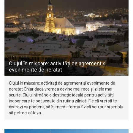
Clujul în mișcare: activități de agrement și
evenimente de neratat
Clujul în mișcare: activități de agrement și evenimente de
neratat Chiar dacă vremea devine mai rece și zilele mai
scurte, Clujul rămâne o destinație ideală pentru activități
indoor care te pot scoate din rutina zilnică. Fie că vrei să te
distrezi cu prietenii, să îți menții forma fizică sau pur și simplu
să petreci câteva…