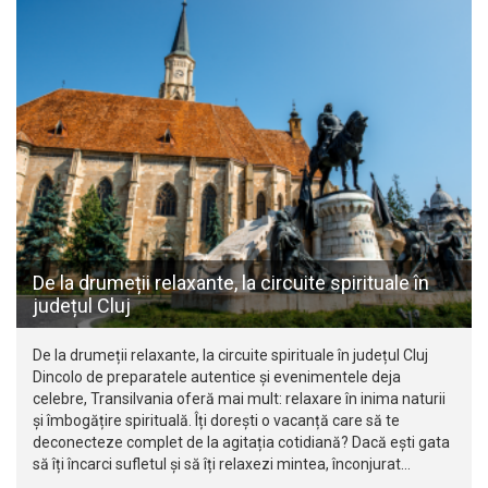
De la drumeții relaxante, la circuite spirituale în
județul Cluj
De la drumeții relaxante, la circuite spirituale în județul Cluj
Dincolo de preparatele autentice și evenimentele deja
celebre, Transilvania oferă mai mult: relaxare în inima naturii
și îmbogățire spirituală. Îți dorești o vacanță care să te
deconecteze complet de la agitația cotidiană? Dacă ești gata
să îți încarci sufletul și să îți relaxezi mintea, înconjurat…