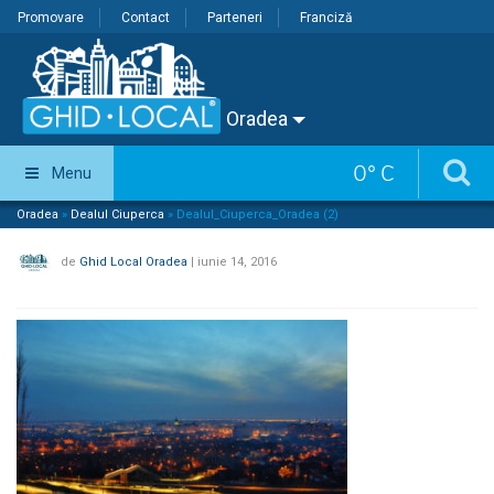
Promovare
Contact
Parteneri
Franciză
Oradea
0
°
C
Menu
Oradea
»
Dealul Ciuperca
»
Dealul_Ciuperca_Oradea (2)
de
Ghid Local Oradea
|
iunie 14, 2016