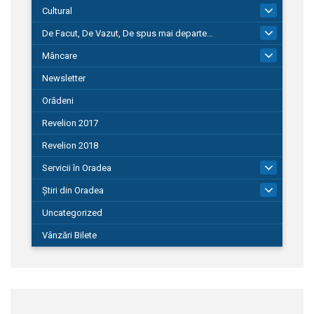
Cultural
101
De Facut, De Vazut, De spus mai departe…
580
Mâncare
22
Newsletter
Orădeni
Revelion 2017
Revelion 2018
Servicii în Oradea
104
Știri din Oradea
1.127
Uncategorized
Vânzări Bilete