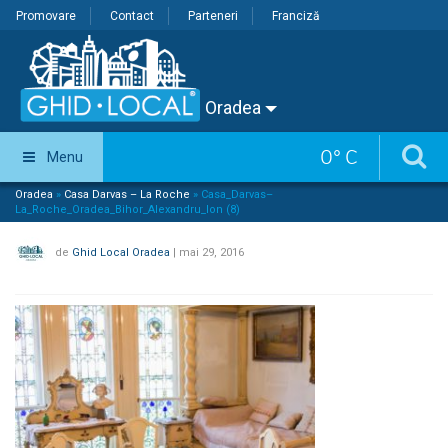
Promovare
Contact
Parteneri
Franciză
Oradea
0
°
C
Menu
Oradea
»
Casa Darvas – La Roche
»
Casa_Darvas–
La_Roche_Oradea_Bihor_Alexandru_Ion (8)
de
Ghid Local Oradea
|
mai 29, 2016