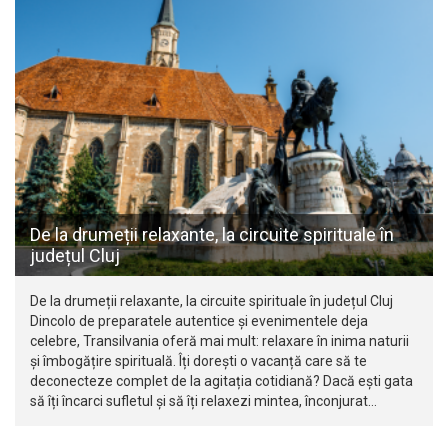
De la drumeții relaxante, la circuite spirituale în
județul Cluj
De la drumeții relaxante, la circuite spirituale în județul Cluj
Dincolo de preparatele autentice și evenimentele deja
celebre, Transilvania oferă mai mult: relaxare în inima naturii
și îmbogățire spirituală. Îți dorești o vacanță care să te
deconecteze complet de la agitația cotidiană? Dacă ești gata
să îți încarci sufletul și să îți relaxezi mintea, înconjurat…