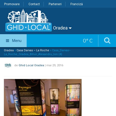
Promovare
Contact
Parteneri
Franciză
Oradea
0
°
C
Menu
Oradea
»
Casa Darvas – La Roche
»
Casa_Darvas–
La_Roche_Oradea_Bihor_Alexandru_Ion (4)
de
Ghid Local Oradea
|
mai 29, 2016