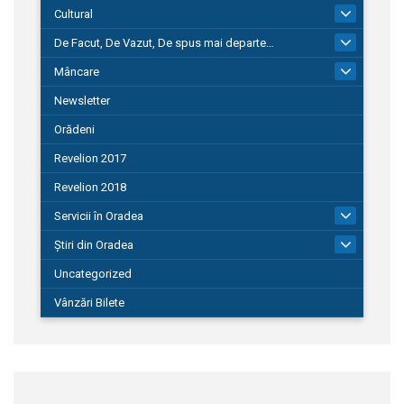
Cultural
101
De Facut, De Vazut, De spus mai departe…
580
Mâncare
22
Newsletter
Orădeni
Revelion 2017
Revelion 2018
Servicii în Oradea
104
Știri din Oradea
1.127
Uncategorized
Vânzări Bilete