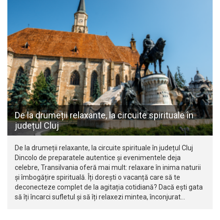
De la drumeții relaxante, la circuite spirituale în
județul Cluj
De la drumeții relaxante, la circuite spirituale în județul Cluj
Dincolo de preparatele autentice și evenimentele deja
celebre, Transilvania oferă mai mult: relaxare în inima naturii
și îmbogățire spirituală. Îți dorești o vacanță care să te
deconecteze complet de la agitația cotidiană? Dacă ești gata
să îți încarci sufletul și să îți relaxezi mintea, înconjurat…