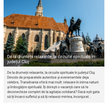
De la drumeții relaxante, la circuite spirituale în
județul Cluj
De la drumeții relaxante, la circuite spirituale în județul Cluj
Dincolo de preparatele autentice și evenimentele deja
celebre, Transilvania oferă mai mult: relaxare în inima naturii
și îmbogățire spirituală. Îți dorești o vacanță care să te
deconecteze complet de la agitația cotidiană? Dacă ești gata
să îți încarci sufletul și să îți relaxezi mintea, înconjurat…