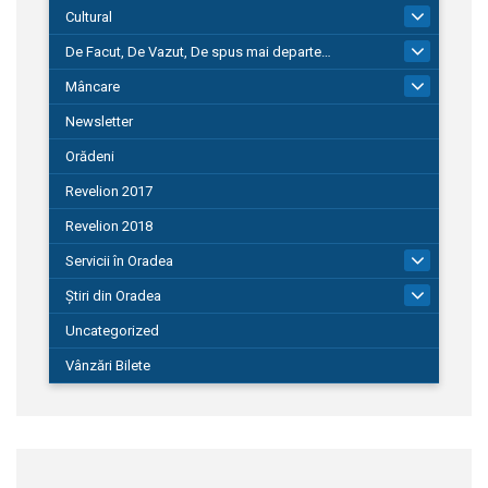
Cultural
101
De Facut, De Vazut, De spus mai departe…
580
Mâncare
22
Newsletter
Orădeni
Revelion 2017
Revelion 2018
Servicii în Oradea
104
Știri din Oradea
1.127
Uncategorized
Vânzări Bilete