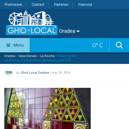
Promovare
Contact
Parteneri
Franciză
Oradea
0
°
C
Menu
Oradea
»
Casa Darvas – La Roche
»
Casa_Darvas–
La_Roche_Oradea_Bihor_Alexandru_Ion (27)
de
Ghid Local Oradea
|
mai 29, 2016