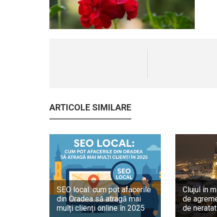
ARTICOLE SIMILARE
SEO local: cum pot afacerile
Clujul în m
din Oradea să atragă mai
de agreme
mulți clienți online în 2025
de neratat