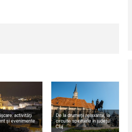
ișcare: activități
De la drumeții relaxante, la
nt și evenimente
circuite spirituale în județul
Cluj