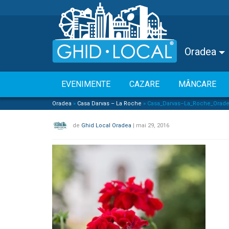
Oradea
EVENIMENTE
CAZARE
MÂNCARE
Oradea
»
Casa Darvas – La Roche
»
Casa_Darvas–La_Roche_Oradea
de
Ghid Local Oradea
|
mai 29, 2016