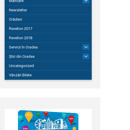
Mâncare
22
Newsletter
Orădeni
Revelion 2017
Revelion 2018
Servicii în Oradea
104
Știri din Oradea
1.127
Uncategorized
Vânzări Bilete