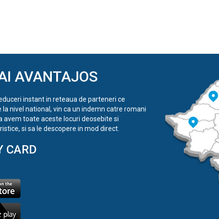
AI AVANTAJOS
reduceri instant in reteaua de parteneri ce
e la nivel national, vin ca un indemn catre romani
a avem toate aceste locuri deosebite si
istice, si sa le descopere in mod direct.
Y CARD