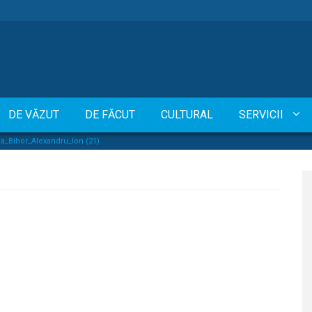
DE VĂZUT
DE FĂCUT
CULTURAL
SERVICII
_Bihor_Alexandru_Ion (21)