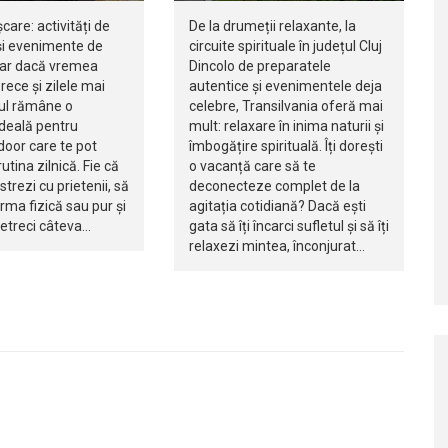
șcare: activități de
De la drumeții relaxante, la
i evenimente de
circuite spirituale în județul Cluj
iar dacă vremea
Dincolo de preparatele
rece și zilele mai
autentice și evenimentele deja
jul rămâne o
celebre, Transilvania oferă mai
ideală pentru
mult: relaxare în inima naturii și
ndoor care te pot
îmbogățire spirituală. Îți dorești
utina zilnică. Fie că
o vacanță care să te
istrezi cu prietenii, să
deconecteze complet de la
orma fizică sau pur și
agitația cotidiană? Dacă ești
petreci câteva…
gata să îți încarci sufletul și să îți
relaxezi mintea, înconjurat…