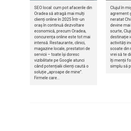
SEO local: cum pot afacerile din
Clujul în mi
Oradea să atragă mai mulți
agrement ș
clienți online în 2025 Într-un
neratat Ch
oraș în continuă dezvoltare
devine mai 
economică, precum Oradea,
scurte, Clu
concurența online este tot mai
destinație 
intensă. Restaurante, clinici,
activități i
magazine locale, prestatori de
scoate din r
servicii – toate își doresc
vrei să te d
vizibilitate pe Google atunci
îți menții f
când potențialii clienți caută o
simplu să 
soluție „aproape de mine”.
Firmele care…