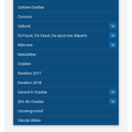
Cartiere Oradea
Concurs
Cultural
101
De Facut, De Vazut, De spus mai departe…
580
Mâncare
22
Newsletter
Orădeni
Revelion 2017
Revelion 2018
Servicii în Oradea
104
Știri din Oradea
1.127
Uncategorized
Vânzări Bilete