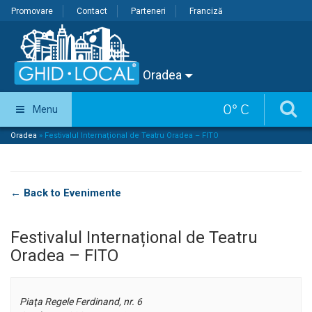
Promovare
Contact
Parteneri
Franciză
Oradea
0
°
C
Menu
Oradea
»
Festivalul Internațional de Teatru Oradea – FITO
← Back to Evenimente
Festivalul Internațional de Teatru
Oradea – FITO
Piaţa Regele Ferdinand, nr. 6