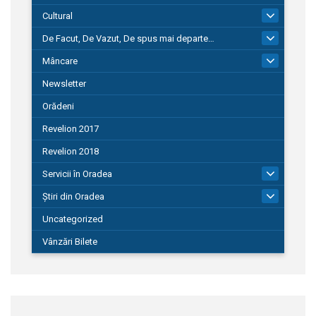
Cultural
101
De Facut, De Vazut, De spus mai departe…
580
Mâncare
22
Newsletter
Orădeni
Revelion 2017
Revelion 2018
Servicii în Oradea
104
Știri din Oradea
1.127
Uncategorized
Vânzări Bilete