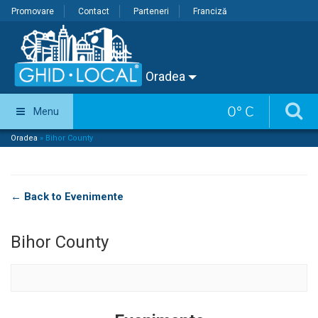
Promovare
Contact
Parteneri
Franciză
Oradea
0
°
C
Menu
Oradea
»
Bihor County
← Back to Evenimente
Bihor County