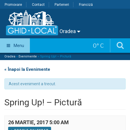
Promovare
Contact
Parteneri
Franciză
Oradea
0
°
C
Menu
Oradea
»
Evenimente
»
Spring Up! – Pictură
« Înapoi la Evenimente
Acest eveniment a trecut.
Spring Up! – Pictură
26 MARTIE, 2017 5:00 AM