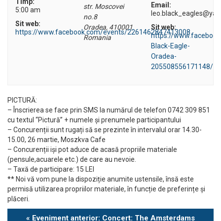
Timp:
Email:
str. Moscovei
5:00 am
leo.black_eagles@ya
no.8
Sit web:
Oradea
,
410001
Sit web:
https://www.facebook.com/events/2261462847413008
https://www.faceboo
Romania
Black-Eagle-
Oradea-
205508556171148/
PICTURĂ:
– Înscrierea se face prin SMS la numărul de telefon 0742 309 851
cu textul “Pictură” + numele și prenumele participantului
– Concurenții sunt rugați să se prezinte în intervalul orar 14.30-
15.00, 26 martie, Moszkva Cafe
– Concurenții iși pot aduce de acasă propriile materiale
(pensule,acuarele etc.) de care au nevoie.
– Taxă de participare: 15 LEI
** Noi vă vom pune la dispoziție anumite ustensile, însă este
permisă utilizarea propriilor materiale, în funcție de preferințe și
plăceri.
Eveniment
«
Eveniment anterior: Concert: The Amsterdams