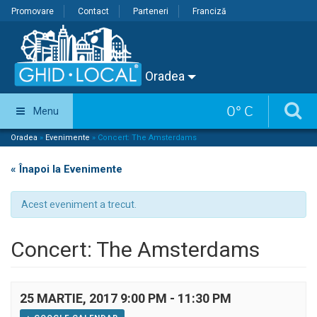
Promovare
Contact
Parteneri
Franciză
Oradea
0
°
C
Menu
Oradea
»
Evenimente
»
Concert: The Amsterdams
« Înapoi la Evenimente
Acest eveniment a trecut.
Concert: The Amsterdams
25 MARTIE, 2017 9:00 PM
-
11:30 PM