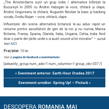
„The Amsterdams sunt un grup indie / alternative înființat la
București în 2005 cu Andrei Hațegan la voce, chitară și clape,
Andrei Ungureanu la chitară, Augustin Nicolae la bass și backing
vocals, Ovidiu Bejan – voce, chitară, clape.
Influențele din scena alternativă britanică le-au adus rapid un
renume printre ascultătorii de gen de la noi și nu numai, Marea
Britanie, Franța, Spania, Olanda, Italia, Ungaria, Cehia, India fiind
doar o parte din țările unde s-a auzit sound-ul lor inovator” –
sursă
text
AICI
.
Preț bilet:
15 lei
Vezi și
pagina de facebook a evenimentului
[adsanity_group num_ads=1 num_columns=1 group_ids=337 /]
Eveniment
«
Eveniment anterior: Earth Hour Oradea 2017
Navigation
Eveniment următor: Spring Up! – Pictură
»
DESCOPERA
ROMANIA MAI