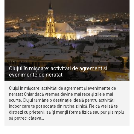
Clujul în mișcare: activități de agrement și
evenimente de neratat
Clujul în mișcare: activități de agrement și evenimente de
neratat Chiar dacă vremea devine mai rece și zilele mai
scurte, Clujul rămâne o destinație ideală pentru activități
indoor care te pot scoate din rutina zilnică. Fie că vrei să te
distrezi cu prietenii, să îți menții forma fizică sau pur și simplu
să petreci câteva…