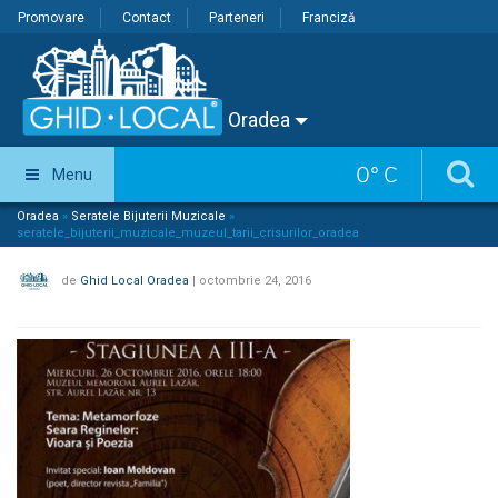
Promovare
Contact
Parteneri
Franciză
Oradea
0
°
C
Menu
Oradea
»
Seratele Bijuterii Muzicale
»
seratele_bijuterii_muzicale_muzeul_tarii_crisurilor_oradea
de
Ghid Local Oradea
|
octombrie 24, 2016