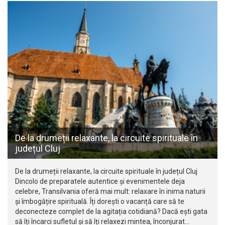
De la drumeții relaxante, la circuite spirituale în
județul Cluj
De la drumeții relaxante, la circuite spirituale în județul Cluj
Dincolo de preparatele autentice și evenimentele deja
celebre, Transilvania oferă mai mult: relaxare în inima naturii
și îmbogățire spirituală. Îți dorești o vacanță care să te
deconecteze complet de la agitația cotidiană? Dacă ești gata
să îți încarci sufletul și să îți relaxezi mintea, înconjurat…