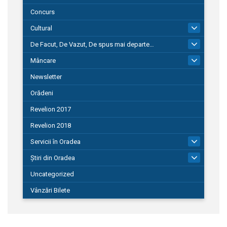
Concurs
Cultural
101
De Facut, De Vazut, De spus mai departe…
580
Mâncare
22
Newsletter
Orădeni
Revelion 2017
Revelion 2018
Servicii în Oradea
104
Știri din Oradea
1.127
Uncategorized
Vânzări Bilete