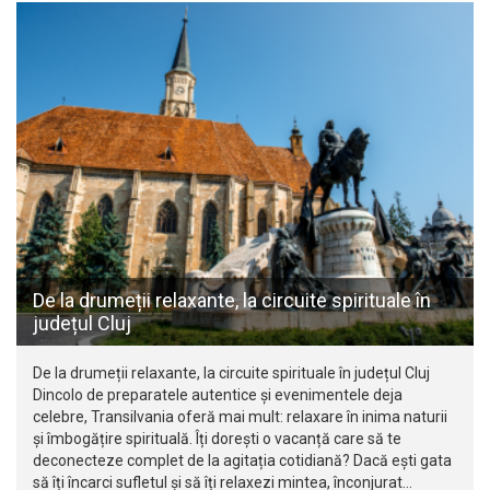
De la drumeții relaxante, la circuite spirituale în
județul Cluj
De la drumeții relaxante, la circuite spirituale în județul Cluj
Dincolo de preparatele autentice și evenimentele deja
celebre, Transilvania oferă mai mult: relaxare în inima naturii
și îmbogățire spirituală. Îți dorești o vacanță care să te
deconecteze complet de la agitația cotidiană? Dacă ești gata
să îți încarci sufletul și să îți relaxezi mintea, înconjurat…