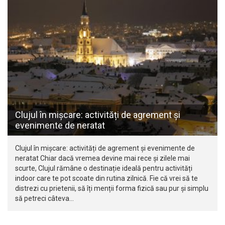
Clujul în mișcare: activități de agrement și
evenimente de neratat
Clujul în mișcare: activități de agrement și evenimente de
neratat Chiar dacă vremea devine mai rece și zilele mai
scurte, Clujul rămâne o destinație ideală pentru activități
indoor care te pot scoate din rutina zilnică. Fie că vrei să te
distrezi cu prietenii, să îți menții forma fizică sau pur și simplu
să petreci câteva…