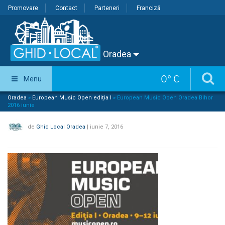
Promovare
Contact
Parteneri
Franciză
Oradea
0
°
C
Menu
Oradea
»
European Music Open ediția I
»
European Music Open Oradea Bihor
2016 iunie
de
Ghid Local Oradea
|
iunie 7, 2016