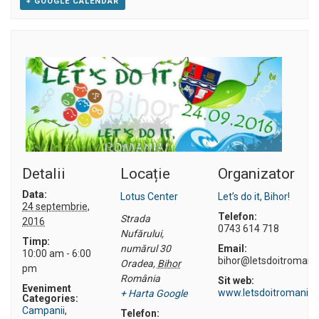
+ GOOGLE CALENDAR
Detalii
Locație
Organizator
Data:
Lotus Center
Let’s do it, Bihor!
24 septembrie,
Telefon:
Strada
2016
0743 614 718
Nufărului,
Timp:
numărul 30
Email:
10:00 am - 6:00
bihor@letsdoitromania
Oradea
,
Bihor
pm
România
Sit web:
Eveniment
www.letsdoitromania.
+ Harta Google
Categories:
Campanii
,
Telefon: