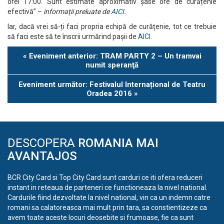
orei 17:00. Sunt estimate aproximativ șase ore de curățenie
efectivă” –
informații preluate de
AICI
.
Iar, dacă vrei să-ți faci propria echipă de curățenie, tot ce trebuie
să faci este să te înscrii urmărind pașii de
AICI
.
Eveniment
«
Eveniment anterior: TRAM PARTY 2 – Un tramvai
Navigation
numit speranţă
Eveniment următor: Festivalul Internațional de Teatru
Oradea 2016
»
DESCOPERA
ROMANIA MAI
AVANTAJOS
BCR City Card si Top City Card sunt carduri ce iti ofera reduceri
instant in reteaua de parteneri ce functioneaza la nivel national.
Cardurile fiind dezvoltate la nivel national, vin ca un indemn catre
romani sa calatoreasca mai mult prin tara, sa constientizeze ca
avem toate aceste locuri deosebite si frumoase, fie ca sunt