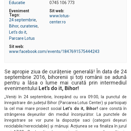
Educatie
0745 106 773
Eveniment
Sit web:
Tags:
www.lotus-
24 septembrie
,
center.ro
Bihor
,
curatenie
,
Let's do it
,
Parcare Lotus
Sit web:
www.facebook.com/events/1847691575444243
Se apropie ziua de curățenie generală! În data de 24
septembrie 2016, bihorenii și toți românii se adună
pentru a lăsa o lume mai curată prin intermediul
evenimentului
Let’s do it, Bihor!
„Veniți în 24 septembrie, începând cu ora 09:00, la punctul de
înregistrare din județul Bihor (Parcarea Lotus Center) și participați
la cel mai mare proiect social
Let’s do it, Bihor!
care constă în
strângerea deșeurilor din mediul înconjurător. La punctele de
înregistrare se vor pune la dispoziţie saci (categorii deşeuri
reciclabile/nereciclabile) şi mănuşi. Acțiunea se va finaliza în jurul