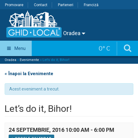
Promovare
Contact
Parteneri
Franciză
Oradea
0
°
C
Menu
Oradea
»
Evenimente
»
Let’s do it, Bihor!
« Înapoi la Evenimente
Acest eveniment a trecut.
Let’s do it, Bihor!
24 SEPTEMBRIE, 2016 10:00 AM
-
6:00 PM