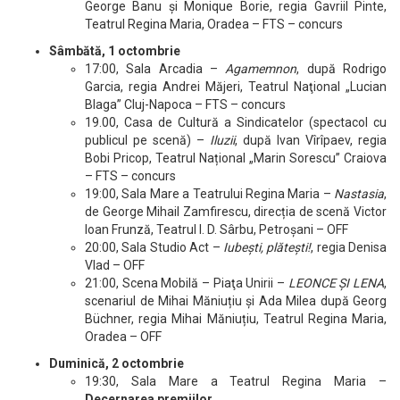
George Banu și Monique Borie, regia Gavriil Pinte,
Teatrul Regina Maria, Oradea – FTS – concurs
Sâmbătă, 1 octombrie
17:00, Sala Arcadia –
Agamemnon
, după Rodrigo
Garcia, regia Andrei Măjeri, Teatrul Naţional „Lucian
Blaga” Cluj-Napoca – FTS – concurs
19.00, Casa de Cultură a Sindicatelor (spectacol cu
publicul pe scenă) –
Iluzii
, după Ivan Vîrîpaev, regia
Bobi Pricop, Teatrul Național „Marin Sorescu” Craiova
– FTS – concurs
19:00, Sala Mare a Teatrului Regina Maria –
Nastasia
,
de George Mihail Zamfirescu, direcția de scenă Victor
Ioan Frunză, Teatrul I. D. Sârbu, Petroșani – OFF
20:00, Sala Studio Act –
Iubeşti, plăteşti!
, regia Denisa
Vlad – OFF
21:00, Scena Mobilă – Piaţa Unirii –
LEONCE ŞI LENA
,
scenariul de Mihai Măniuțiu și Ada Milea după Georg
Büchner, regia Mihai Măniuțiu, Teatrul Regina Maria,
Oradea – OFF
Duminică, 2 octombrie
19:30, Sala Mare a Teatrul Regina Maria –
Decernarea premiilor