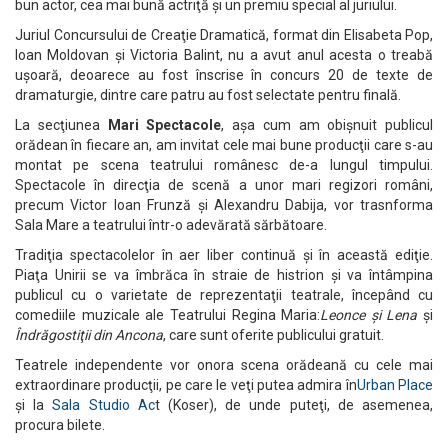
bun actor, cea mai bună actriţă şi un premiu special al juriului.
Juriul Concursului de Creaţie Dramatică, format din Elisabeta Pop,
Ioan Moldovan şi Victoria Balint, nu a avut anul acesta o treabă
uşoară, deoarece au fost înscrise în concurs 20 de texte de
dramaturgie, dintre care patru au fost selectate pentru finală.
La secţiunea
Mari Spectacole
, aşa cum am obişnuit publicul
orădean în fiecare an, am invitat cele mai bune producţii care s-au
montat pe scena teatrului românesc de-a lungul timpului.
Spectacole în direcţia de scenă a unor mari regizori români,
precum Victor Ioan Frunză şi Alexandru Dabija, vor trasnforma
Sala Mare a teatrului într-o adevărată sărbătoare.
Tradiţia spectacolelor în aer liber continuă şi în această ediţie.
Piaţa Unirii se va îmbrăca în straie de histrion şi va întâmpina
publicul cu o varietate de reprezentaţii teatrale, începând cu
comediile muzicale ale Teatrului Regina Maria:
Leonce şi Lena
şi
Îndrăgostiţii din Ancona
, care sunt oferite publicului gratuit.
Teatrele independente vor onora scena orădeană cu cele mai
extraordinare producţii, pe care le veţi putea admira în
Urban Place
şi la
Sala Studio Ac
t (Koser), de unde puteţi, de asemenea,
procura bilete.