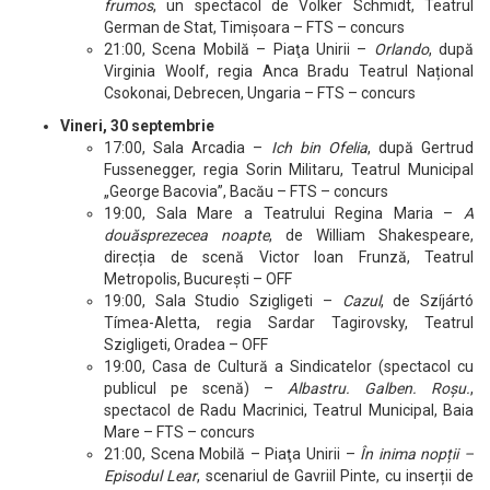
frumos
, un spectacol de Volker Schmidt, Teatrul
German de Stat, Timişoara – FTS – concurs
21:00, Scena Mobilă – Piaţa Unirii –
Orlando
, după
Virginia Woolf, regia Anca Bradu Teatrul Național
Csokonai, Debrecen, Ungaria – FTS – concurs
Vineri, 30 septembrie
17:00, Sala Arcadia –
Ich bin Ofelia
, după Gertrud
Fussenegger, regia Sorin Militaru, Teatrul Municipal
„George Bacovia”, Bacău – FTS – concurs
19:00, Sala Mare a Teatrului Regina Maria –
A
douăsprezecea noapte
, de William Shakespeare,
direcția de scenă Victor Ioan Frunză, Teatrul
Metropolis, București – OFF
19:00, Sala Studio Szigligeti –
Cazul
, de Szíjártó
Tímea-Aletta, regia Sardar Tagirovsky, Teatrul
Szigligeti, Oradea – OFF
19:00, Casa de Cultură a Sindicatelor (spectacol cu
publicul pe scenă) –
Albastru. Galben. Roșu.
,
spectacol de Radu Macrinici, Teatrul Municipal, Baia
Mare – FTS – concurs
21:00, Scena Mobilă – Piaţa Unirii –
În inima nopții –
Episodul Lear
, scenariul de Gavriil Pinte, cu inserții de