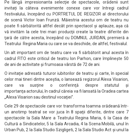
Pe lângă impresionanta selecţie de spectacole, orădenii sunt
invitați la câteva evenimente conexe care vor întregi cadrul
festivalului, începând cu PORTRETUL DE REGIZOR al directorului
de scenă Victor Ioan Frunză. Măiestria acestui om de teatru nu
poate fi sărbătorită altfel decât prin spectacol şi aplauze, aşa că
vă invităm la cele trei mari producţii create la teatre diferite din
ţară de către acesta, începând cu DOMNUL JURDAN, premieră a
Teatrului Regina Maria cu care se va deschide, de altfel, festivalul.
Un alt important om de teatru care va fi sărbătorit anul acesta în
cadrul FITO este criticul de teatru Ion Parhon, care împlineşte 50
de ani de activitate şi frumoasa vârstă de 72 de ani.
O invitaţie adresată tuturor iubitorilor de teatru şi carte, în special
celor mai tineri dintre aceştia, o lansează regizorul Alexa Visarion,
care va susţine o conferinţă despre statutul şi
importanţa actorului, în cadrul căreia va fi lansată la Oradea cartea
„Alexa Visarion sau destinul vocaţiei”.
Cele 29 de spectacole care vor transforma toamna orădeană într-
un anotimp teatral se vor juca în 8 spaţii diferite, dintre care 7
spectacole la Sala Mare a Teatrului Regina Maria, 6 la Casa de
Cultură a Sindicatelor, 5 la Sala Arcadia, 4 la Scena Mobilă, unul în
Urban Pub, 2 la Sala Studio Szigligeti, 2 la Sala Studio Act şi unul la