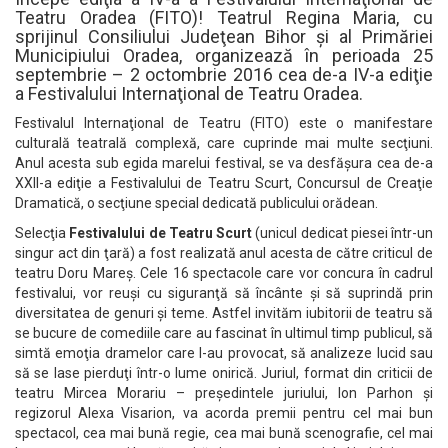
Teatru Oradea (FITO)! Teatrul Regina Maria, cu
sprijinul Consiliului Judeţean Bihor și al Primăriei
Municipiului Oradea, organizează în perioada 25
septembrie – 2 octombrie 2016 cea de-a IV-a ediţie
a Festivalului Internaţional de Teatru Oradea.
Festivalul Internaţional de Teatru (FITO) este o manifestare
culturală teatrală complexă, care cuprinde mai multe secţiuni.
Anul acesta sub egida marelui festival, se va desfăşura cea de-a
XXII-a ediţie a Festivalului de Teatru Scurt, Concursul de Creaţie
Dramatică, o secţiune special dedicată publicului orădean.
Selecţia
Festivalului de Teatru Scurt
(unicul dedicat piesei într-un
singur act din ţară) a fost realizată anul acesta de către criticul de
teatru Doru Mareş. Cele 16 spectacole care vor concura în cadrul
festivalui, vor reuşi cu siguranţă să încânte şi să suprindă prin
diversitatea de genuri şi teme. Astfel invităm iubitorii de teatru să
se bucure de comediile care au fascinat în ultimul timp publicul, să
simtă emoţia dramelor care l-au provocat, să analizeze lucid sau
să se lase pierduţi într-o lume onirică. Juriul, format din criticii de
teatru Mircea Morariu – preşedintele juriului, Ion Parhon şi
regizorul Alexa Visarion, va acorda premii pentru cel mai bun
spectacol, cea mai bună regie, cea mai bună scenografie, cel mai