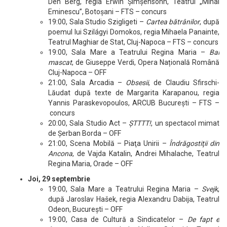
Den Berg, regia Erwin Șimșensohn, Teatrul „Mihai
Eminescu”, Botoşani – FTS – concurs
19:00, Sala Studio Szigligeti –
Cartea bătrânilor
, după
poemul lui Szilágyi Domokos, regia Mihaela Panainte,
Teatrul Maghiar de Stat, Cluj-Napoca – FTS – concurs
19:00, Sala Mare a Teatrului Regina Maria –
Bal
mascat
, de Giuseppe Verdi, Opera Națională Română
Cluj-Napoca – OFF
21:00, Sala Arcadia –
Obsesii
, de Claudiu Sfirschi-
Lăudat după texte de Margarita Karapanou, regia
Yannis Paraskevopoulos, ARCUB București – FTS –
concurs
20:00, Sala Studio Act –
ŞTTTT!
, un spectacol mimat
de Șerban Borda – OFF
21:00, Scena Mobilă – Piaţa Unirii –
Îndrăgostiţii din
Ancona
, de Vajda Katalin, Andrei Mihalache, Teatrul
Regina Maria, Orade – OFF
Joi, 29 septembrie
19:00, Sala Mare a Teatrului Regina Maria –
Svejk
,
după Jaroslav Hašek, regia Alexandru Dabija, Teatrul
Odeon, București – OFF
19:00, Casa de Cultură a Sindicatelor –
De fapt e