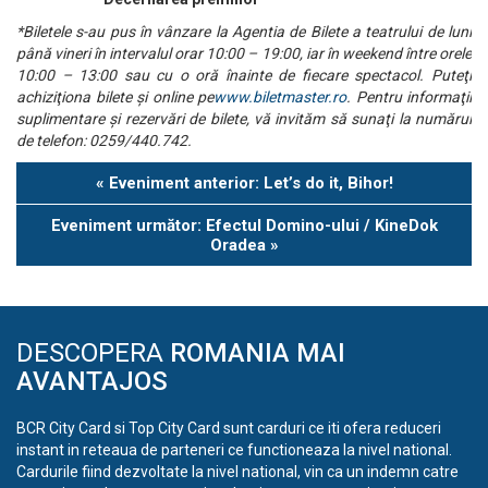
*Biletele s-au pus în vânzare la Agentia de Bilete a teatrului de luni
până vineri în intervalul orar 10:00 – 19:00, iar în weekend între orele
10:00 – 13:00 sau cu o oră înainte de fiecare spectacol. Puteţi
achiziţiona bilete şi online pe
www.biletmaster.ro
. Pentru informaţii
suplimentare şi rezervări de bilete, vă invităm să sunaţi la numărul
de telefon: 0259/440.742.
Eveniment
«
Eveniment anterior: Let’s do it, Bihor!
Navigation
Eveniment următor: Efectul Domino-ului / KineDok
Oradea
»
DESCOPERA
ROMANIA MAI
AVANTAJOS
BCR City Card si Top City Card sunt carduri ce iti ofera reduceri
instant in reteaua de parteneri ce functioneaza la nivel national.
Cardurile fiind dezvoltate la nivel national, vin ca un indemn catre