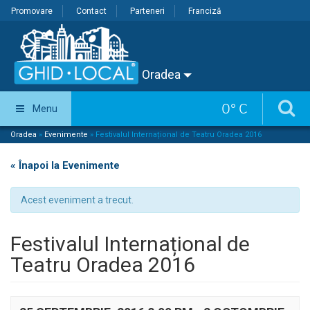
Promovare
Contact
Parteneri
Franciză
Oradea
0
°
C
Menu
Oradea
»
Evenimente
»
Festivalul Internațional de Teatru Oradea 2016
« Înapoi la Evenimente
Acest eveniment a trecut.
Festivalul Internațional de
Teatru Oradea 2016