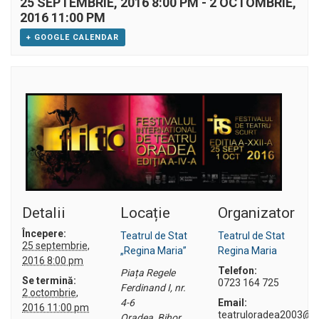
25 SEPTEMBRIE, 2016 8:00 PM
-
2 OCTOMBRIE,
2016 11:00 PM
+ GOOGLE CALENDAR
Detalii
Locație
Organizator
Începere:
Teatrul de Stat
Teatrul de Stat
25 septembrie,
„Regina Maria”
Regina Maria
2016 8:00 pm
Telefon:
Piața Regele
Se termină:
0723 164 725
Ferdinand I, nr.
2 octombrie,
4-6
Email:
2016 11:00 pm
teatruloradea2003@
Oradea
,
Bihor