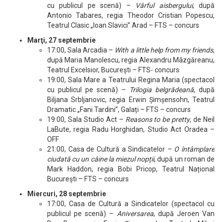
cu publicul pe scenă) –
Vârful aisbergului
, după
Antonio Tabares, regia Theodor Cristian Popescu,
Teatrul Clasic „Ioan Slavici” Arad – FTS – concurs
Marţi, 27 septembrie
17:00, Sala Arcadia –
With a little help from my friends
,
după Maria Manolescu, regia Alexandru Mâzgăreanu,
Teatrul Excelsior, Bucureşti – FTS- concurs
19:00, Sala Mare a Teatrului Regina Maria (spectacol
cu publicul pe scenă) –
Trilogia belgrădeană
, după
Biljana Srbljanovic, regia Erwin Șimșensohn, Teatrul
Dramatic „Fani Tardini”, Galați – FTS – concurs
19:00, Sala Studio Act –
Reasons to be pretty
, de Neil
LaBute, regia Radu Horghidan, Studio Act Oradea –
OFF
21:00, Casa de Cultură a Sindicatelor –
O întâmplare
ciudată cu un câine la miezul nopții
, după un roman de
Mark Haddon, regia Bobi Pricop, Teatrul Național
București – FTS – concurs
Miercuri, 28 septembrie
17:00, Casa de Cultură a Sindicatelor (spectacol cu
publicul pe scenă) –
Aniversarea
, după Jeroen Van