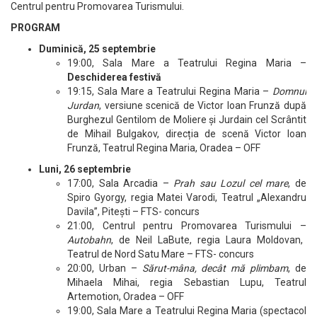
Centrul pentru Promovarea Turismului.
PROGRAM
Duminică, 25 septembrie
19:00, Sala Mare a Teatrului Regina Maria –
Deschiderea festivă
19:15, Sala Mare a Teatrului Regina Maria –
Domnul
Jurdan
, versiune scenică de Victor Ioan Frunză după
Burghezul Gentilom de Moliere și Jurdain cel Scrântit
de Mihail Bulgakov, direcția de scenă Victor Ioan
Frunză, Teatrul Regina Maria, Oradea – OFF
Luni, 26 septembrie
17:00, Sala Arcadia –
Prah sau Lozul cel mare
, de
Spiro Gyorgy, regia Matei Varodi, Teatrul „Alexandru
Davila”, Pitești – FTS- concurs
21:00, Centrul pentru Promovarea Turismului –
Autobahn
, de Neil LaBute, regia Laura Moldovan,
Teatrul de Nord Satu Mare – FTS- concurs
20:00, Urban –
Sărut-mâna, decât mă plimbam
, de
Mihaela Mihai, regia Sebastian Lupu, Teatrul
Artemotion, Oradea – OFF
19:00, Sala Mare a Teatrului Regina Maria (spectacol