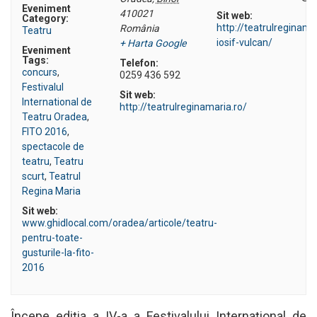
Eveniment
410021
Sit web:
Category:
http://teatrulreginama
România
Teatru
iosif-vulcan/
+ Harta Google
Eveniment
Tags:
Telefon:
concurs
,
0259 436 592
Festivalul
Sit web:
International de
http://teatrulreginamaria.ro/
Teatru Oradea
,
FITO 2016
,
spectacole de
teatru
,
Teatru
scurt
,
Teatrul
Regina Maria
Sit web:
www.ghidlocal.com/oradea/articole/teatru-
pentru-toate-
gusturile-la-fito-
2016
Începe ediţia a IV-a a Festivalului Internaţional de