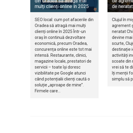
din Oradea să atragă mai
de agreme
mulți clienți online în 2025
de neratat
SEO local: cum pot afacerile din
Clujul în mi
Oradea să atragă mai mulți
agrement ș
clienți online în 2025 Într-un
neratat Ch
oraș în continuă dezvoltare
devine mai 
economică, precum Oradea,
scurte, Clu
concurența online este tot mai
destinație 
intensă. Restaurante, clinici,
activități i
magazine locale, prestatori de
scoate din r
servicii – toate își doresc
vrei să te d
vizibilitate pe Google atunci
îți menții f
când potențialii clienți caută o
simplu să 
soluție „aproape de mine”.
Firmele care…