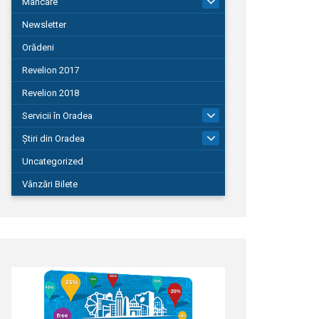
Mâncare
22
Newsletter
Orădeni
Revelion 2017
Revelion 2018
Servicii în Oradea
104
Știri din Oradea
1.127
Uncategorized
Vânzări Bilete