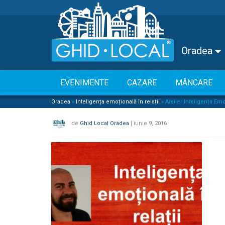
Oradea
EVENIMENTE
CAZARE
MÂNCARE
Oradea
»
Inteligența emoțională în relații
»
Atelier Inteligența Emoț
de
Ghid Local Oradea
|
iunie 9, 2016