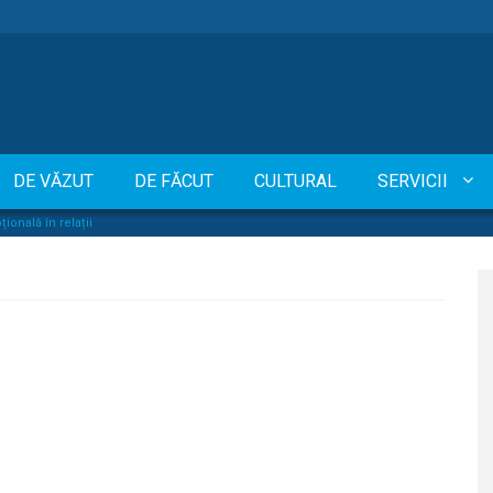
DE VĂZUT
DE FĂCUT
CULTURAL
SERVICII
ională în relații