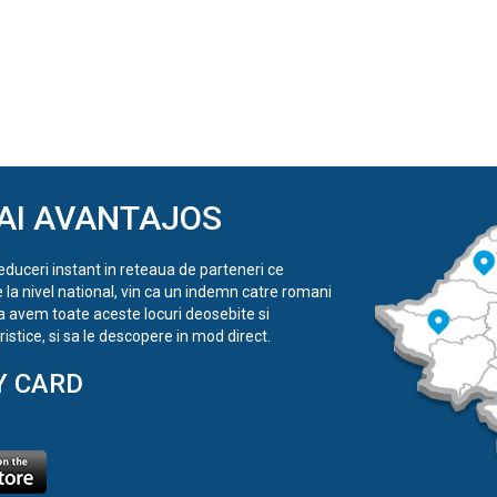
AI AVANTAJOS
reduceri instant in reteaua de parteneri ce
e la nivel national, vin ca un indemn catre romani
a avem toate aceste locuri deosebite si
istice, si sa le descopere in mod direct.
Y CARD