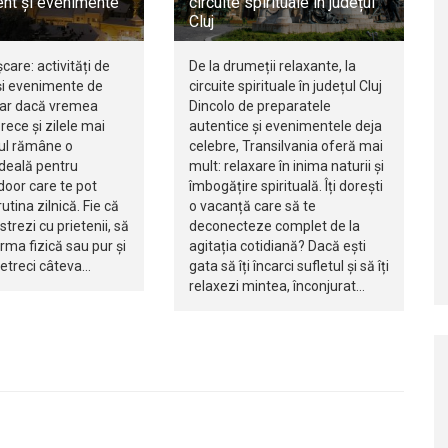
nt și evenimente
circuite spirituale în județul
Cluj
șcare: activități de
De la drumeții relaxante, la
i evenimente de
circuite spirituale în județul Cluj
iar dacă vremea
Dincolo de preparatele
rece și zilele mai
autentice și evenimentele deja
jul rămâne o
celebre, Transilvania oferă mai
ideală pentru
mult: relaxare în inima naturii și
ndoor care te pot
îmbogățire spirituală. Îți dorești
utina zilnică. Fie că
o vacanță care să te
istrezi cu prietenii, să
deconecteze complet de la
orma fizică sau pur și
agitația cotidiană? Dacă ești
petreci câteva…
gata să îți încarci sufletul și să îți
relaxezi mintea, înconjurat…