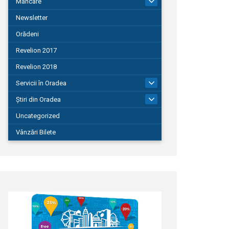
Mâncare
22
Newsletter
Orădeni
Revelion 2017
Revelion 2018
Servicii în Oradea
104
Știri din Oradea
1.127
Uncategorized
Vânzări Bilete