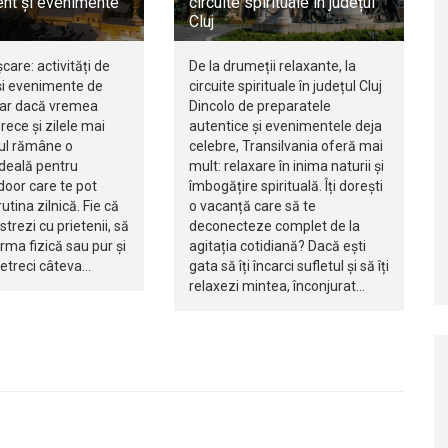
nt și evenimente
circuite spirituale în județul
Cluj
șcare: activități de
De la drumeții relaxante, la
i evenimente de
circuite spirituale în județul Cluj
iar dacă vremea
Dincolo de preparatele
rece și zilele mai
autentice și evenimentele deja
jul rămâne o
celebre, Transilvania oferă mai
ideală pentru
mult: relaxare în inima naturii și
ndoor care te pot
îmbogățire spirituală. Îți dorești
utina zilnică. Fie că
o vacanță care să te
istrezi cu prietenii, să
deconecteze complet de la
orma fizică sau pur și
agitația cotidiană? Dacă ești
petreci câteva…
gata să îți încarci sufletul și să îți
relaxezi mintea, înconjurat…