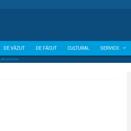
DE VĂZUT
DE FĂCUT
CULTURAL
SERVICII
_A4_preview