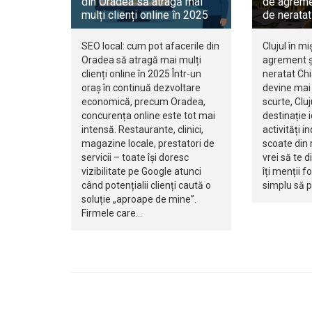
din Oradea să atragă mai
de agreme
mulți clienți online în 2025
de neratat
SEO local: cum pot afacerile din
Clujul în mi
Oradea să atragă mai mulți
agrement ș
clienți online în 2025 Într-un
neratat Ch
oraș în continuă dezvoltare
devine mai 
economică, precum Oradea,
scurte, Clu
concurența online este tot mai
destinație 
intensă. Restaurante, clinici,
activități i
magazine locale, prestatori de
scoate din r
servicii – toate își doresc
vrei să te d
vizibilitate pe Google atunci
îți menții f
când potențialii clienți caută o
simplu să 
soluție „aproape de mine”.
Firmele care…