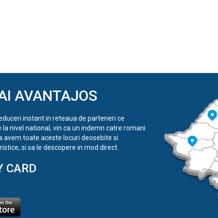
AI AVANTAJOS
reduceri instant in reteaua de parteneri ce
e la nivel national, vin ca un indemn catre romani
a avem toate aceste locuri deosebite si
istice, si sa le descopere in mod direct.
Y CARD