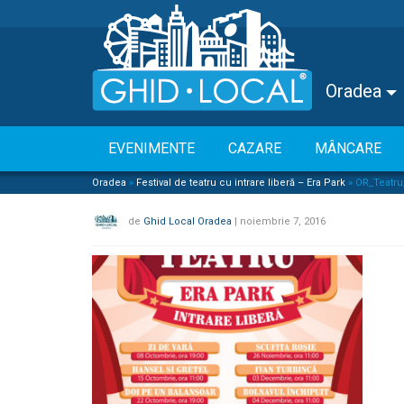
Oradea
EVENIMENTE
CAZARE
MÂNCARE
Oradea
»
Festival de teatru cu intrare liberă – Era Park
»
OR_Teatru
de
Ghid Local Oradea
|
noiembrie 7, 2016