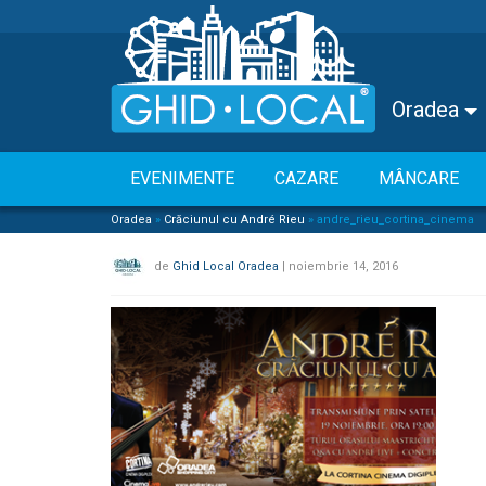
Oradea
EVENIMENTE
CAZARE
MÂNCARE
Oradea
»
Crăciunul cu André Rieu
»
andre_rieu_cortina_cinema
de
Ghid Local Oradea
|
noiembrie 14, 2016