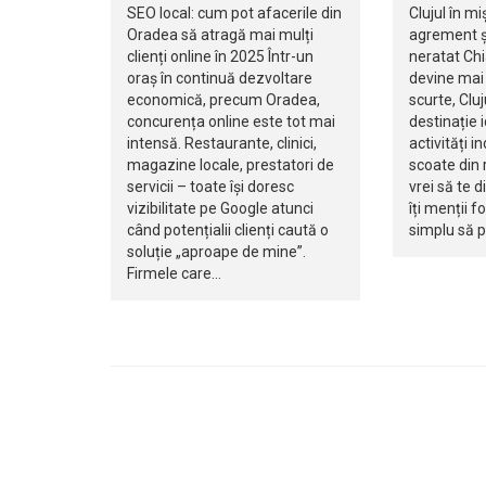
SEO local: cum pot afacerile din
Clujul în mi
Oradea să atragă mai mulți
agrement ș
clienți online în 2025 Într-un
neratat Ch
oraș în continuă dezvoltare
devine mai 
economică, precum Oradea,
scurte, Clu
concurența online este tot mai
destinație 
intensă. Restaurante, clinici,
activități i
magazine locale, prestatori de
scoate din r
servicii – toate își doresc
vrei să te d
vizibilitate pe Google atunci
îți menții f
când potențialii clienți caută o
simplu să 
soluție „aproape de mine”.
Firmele care…