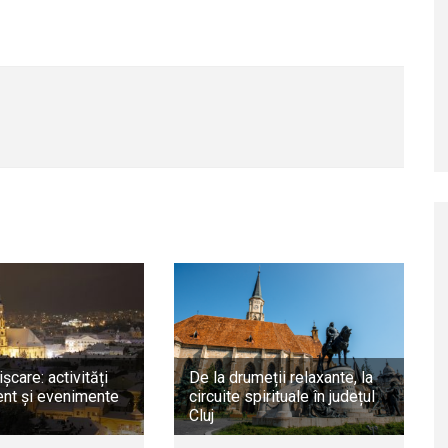
ișcare: activități
De la drumeții relaxante, la
nt și evenimente
circuite spirituale în județul
Cluj