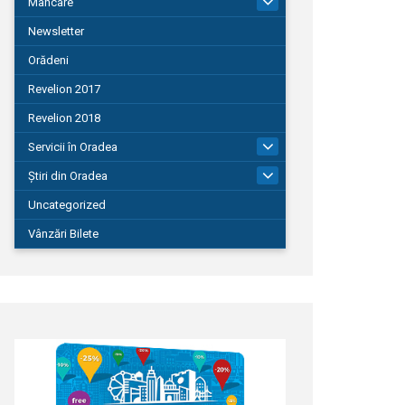
Mâncare
22
Newsletter
Orădeni
Revelion 2017
Revelion 2018
Servicii în Oradea
104
Știri din Oradea
1.127
Uncategorized
Vânzări Bilete