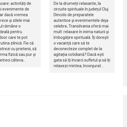
șcare: activități de
De la drumeții relaxante, la
i evenimente de
circuite spirituale în județul Cluj
iar dacă vremea
Dincolo de preparatele
rece și zilele mai
autentice și evenimentele deja
jul rămâne o
celebre, Transilvania oferă mai
ideală pentru
mult: relaxare în inima naturii și
ndoor care te pot
îmbogățire spirituală. Îți dorești
utina zilnică. Fie că
o vacanță care să te
istrezi cu prietenii, să
deconecteze complet de la
orma fizică sau pur și
agitația cotidiană? Dacă ești
petreci câteva…
gata să îți încarci sufletul și să îți
relaxezi mintea, înconjurat…