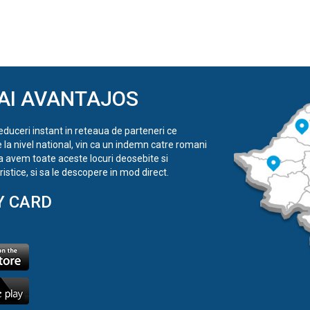
AI AVANTAJOS
reduceri instant in reteaua de parteneri ce
e la nivel national, vin ca un indemn catre romani
a avem toate aceste locuri deosebite si
istice, si sa le descopere in mod direct.
Y CARD