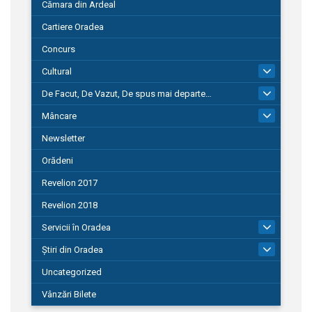
Cămara din Ardeal
Cartiere Oradea
Concurs
Cultural
101
De Facut, De Vazut, De spus mai departe…
580
Mâncare
22
Newsletter
Orădeni
Revelion 2017
Revelion 2018
Servicii în Oradea
104
Știri din Oradea
1.127
Uncategorized
Vânzări Bilete