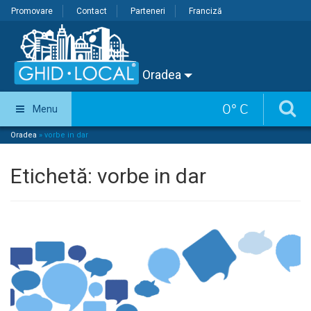
Promovare
Contact
Parteneri
Franciză
Oradea
0
°
C
Menu
Oradea
»
vorbe in dar
Etichetă:
vorbe in dar