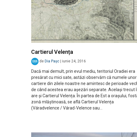
Cartierul Velența
de
Dia Pașc
|
iunie 24, 2016
Dacă mai demult, prin evul mediu, teritoriul Oradiei era
presărat cu mici sate, astăzi observăm că numele unor
cartiere din zilele noastre ne amintesc de perioade vech
de când acestea erau așezări separate. Același trecut î
are și Cartierul Velența. În partea de Est a orașului, fost
zonă mlăștinoasă, se află Cartierul Velența
(Váradvelence / Várad-Velence sau…