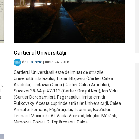
Cartierul Universității
de
Dia Pașc
|
iunie 24, 2016
Cartierul Universității este delimitat de străzile:
Universității, Islazului, Traian Blajovici (Cartier Calea
i,
Aradului), Octavian Goga (Cartier Calea Aradului),
l
Sucevei 38-64 și 47-113 (Cartier Orașul Nou), Ion Vidu
ă
(Cartier Dorobanților), Făgărașului, limită cimitir
Rulikovsky. Acesta cuprinde străzile: Universității, Calea
Armatei Romane, Făgărașului, Toamnei, Bacăului,
Leonard Mociulski, Al. Vaida Voievod, Moților, Mărăști,
Mimozei, Coziei, G. Topârceanu, Calea…