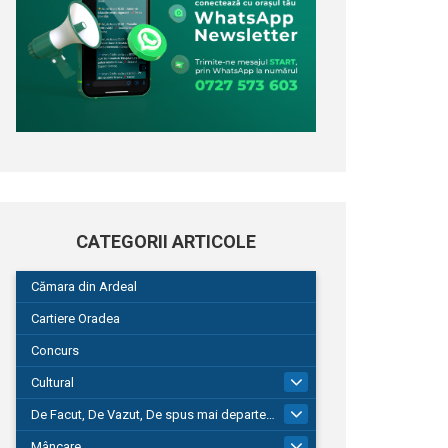
CATEGORII ARTICOLE
Cămara din Ardeal
Cartiere Oradea
Concurs
Cultural
101
De Facut, De Vazut, De spus mai departe…
580
Mâncare
22