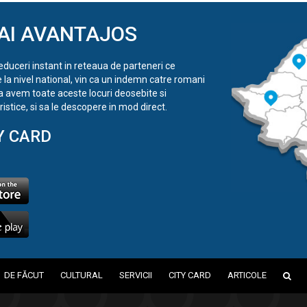
AI AVANTAJOS
reduceri instant in reteaua de parteneri ce
e la nivel national, vin ca un indemn catre romani
a avem toate aceste locuri deosebite si
istice, si sa le descopere in mod direct.
Y CARD
DE FĂCUT
CULTURAL
SERVICII
CITY CARD
ARTICOLE