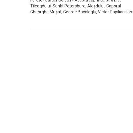
Ferate (Cartier Seleuș). Acesta cuprinde străzile:
Tileagdului, Sankt Petersburg, Aleșdului, Caporal
Gheorghe Mușat, George Bacaloglu, Victor Papilian, Ion