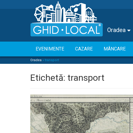
Oradea
EVENIMENTE
CAZARE
MÂNCARE
Oradea
»
transport
Etichetă:
transport