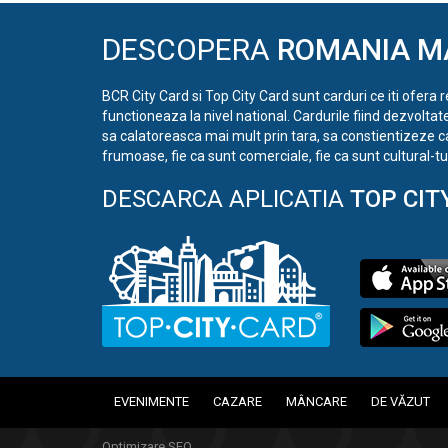
DESCOPERA
ROMANIA M
BCR City Card si Top City Card sunt carduri ce iti ofera 
functioneaza la nivel national. Cardurile fiind dezvoltat
sa calatoreasca mai mult prin tara, sa constientizeze c
frumoase, fie ca sunt comerciale, fie ca sunt cultural-tur
DESCARCA APLICATIA
TOP CIT
EVENIMENTE
CAZARE
MÂNCARE
DE VĂZUT
Optimizare SEO