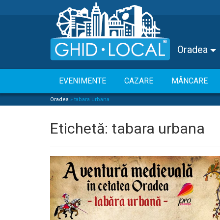
Oradea
EVENIMENTE
CAZARE
MÂNCARE
Oradea
»
tabara urbana
Etichetă:
tabara urbana