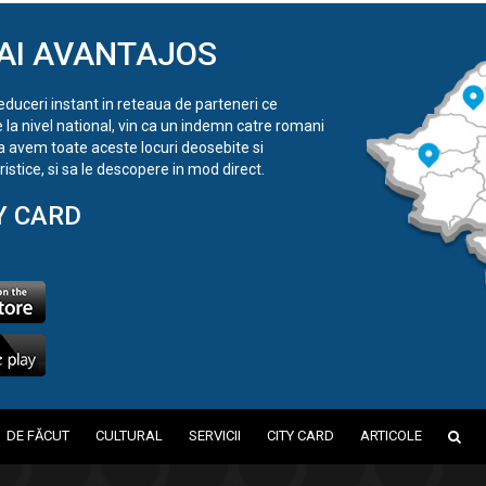
AI AVANTAJOS
reduceri instant in reteaua de parteneri ce
e la nivel national, vin ca un indemn catre romani
a avem toate aceste locuri deosebite si
istice, si sa le descopere in mod direct.
Y CARD
DE FĂCUT
CULTURAL
SERVICII
CITY CARD
ARTICOLE