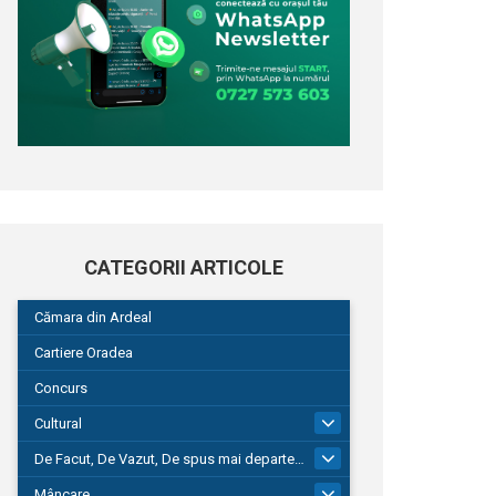
CATEGORII ARTICOLE
Cămara din Ardeal
Cartiere Oradea
Concurs
Cultural
101
De Facut, De Vazut, De spus mai departe…
580
Mâncare
22