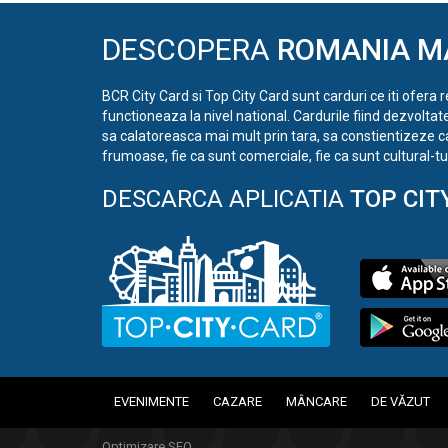
DESCOPERA
ROMANIA M
BCR City Card si Top City Card sunt carduri ce iti ofera 
functioneaza la nivel national. Cardurile fiind dezvoltat
sa calatoreasca mai mult prin tara, sa constientizeze c
frumoase, fie ca sunt comerciale, fie ca sunt cultural-tur
DESCARCA APLICATIA
TOP CIT
EVENIMENTE
CAZARE
MÂNCARE
DE VĂZUT
Optimizare SEO