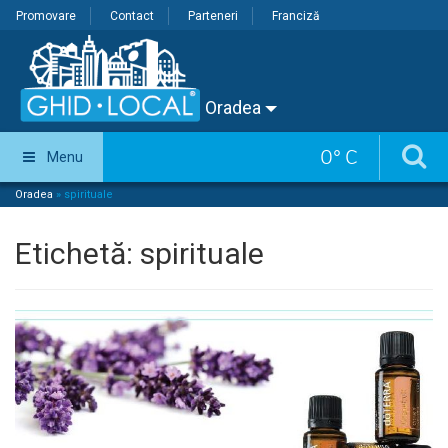
Promovare
Contact
Parteneri
Franciză
Oradea
0
°
C
Menu
Oradea
»
spirituale
Etichetă:
spirituale