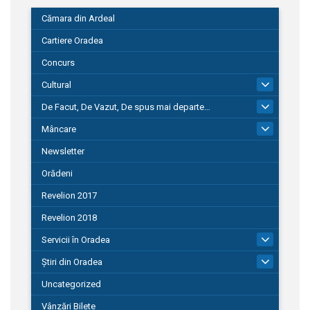
Cămara din Ardeal
Cartiere Oradea
Concurs
Cultural
101
De Facut, De Vazut, De spus mai departe…
580
Mâncare
22
Newsletter
Orădeni
Revelion 2017
Revelion 2018
Servicii în Oradea
104
Știri din Oradea
1.127
Uncategorized
Vânzări Bilete