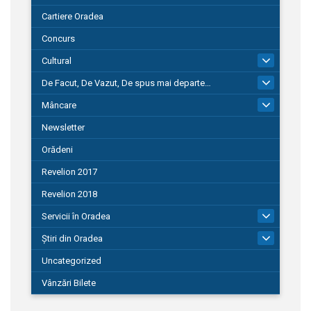
Cartiere Oradea
Concurs
Cultural
101
De Facut, De Vazut, De spus mai departe…
580
Mâncare
22
Newsletter
Orădeni
Revelion 2017
Revelion 2018
Servicii în Oradea
104
Știri din Oradea
1.127
Uncategorized
Vânzări Bilete