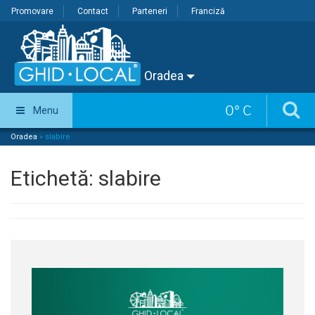
Promovare
Contact
Parteneri
Franciză
Oradea
0
°
C
Menu
Oradea
»
slabire
Etichetă:
slabire