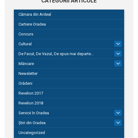
CATEGORII ARTICOLE
Cămara din Ardeal
Cartiere Oradea
Concurs
Cultural
101
De Facut, De Vazut, De spus mai departe…
580
Mâncare
22
Newsletter
Orădeni
Revelion 2017
Revelion 2018
Servicii în Oradea
104
Știri din Oradea
1.127
Uncategorized