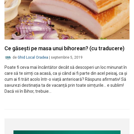
Ce găsești pe masa unui bihorean? (cu traducere)
de
Ghid Local Oradea
|
septembrie 5, 2019
Poate fi ceva mai încântător decât să descoperi un loc minunat în
care să te simți ca acasă, ca și când ai fi parte din acel peisaj, ca și
cum ai fi trăit acolo într-o viață anterioară? Răspuns afirmativ! Să
savurezi destinația ta de vacanță prin toate simțurile… e sublim!
Dacă vii în Bihor, trebuie…