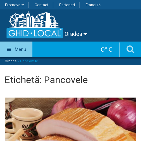
Promovare
Contact
Parteneri
Franciză
Oradea
0
°
C
Menu
Oradea
»
Pancovele
Etichetă:
Pancovele