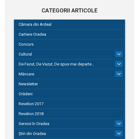
CATEGORII ARTICOLE
Cămara din Ardeal
Cartiere Oradea
Concurs
Cultural
101
De Facut, De Vazut, De spus mai departe…
580
Mâncare
22
Newsletter
Orădeni
Revelion 2017
Revelion 2018
Servicii în Oradea
104
Știri din Oradea
1.127