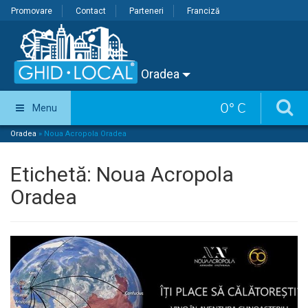
Promovare
Contact
Parteneri
Franciză
Oradea
0
°
C
Menu
Oradea
»
Noua Acropola Oradea
Etichetă:
Noua Acropola
Oradea