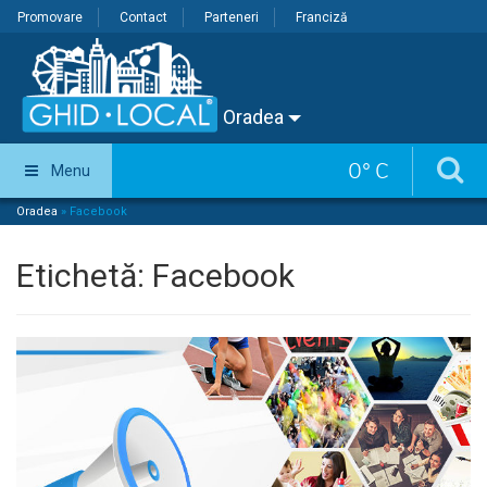
Promovare
Contact
Parteneri
Franciză
Oradea
0
°
C
Menu
Oradea
»
Facebook
Etichetă:
Facebook