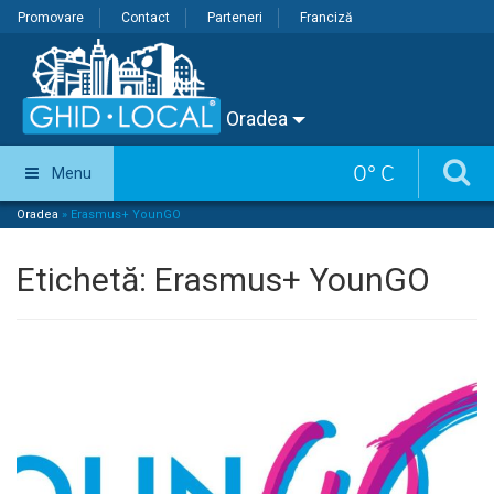
Promovare
Contact
Parteneri
Franciză
Oradea
0
°
C
Menu
Oradea
»
Erasmus+ YounGO
Etichetă:
Erasmus+ YounGO