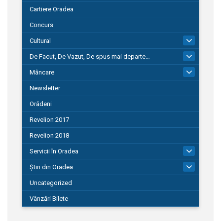
Cartiere Oradea
Concurs
Cultural
101
De Facut, De Vazut, De spus mai departe…
580
Mâncare
22
Newsletter
Orădeni
Revelion 2017
Revelion 2018
Servicii în Oradea
104
Știri din Oradea
1.127
Uncategorized
Vânzări Bilete