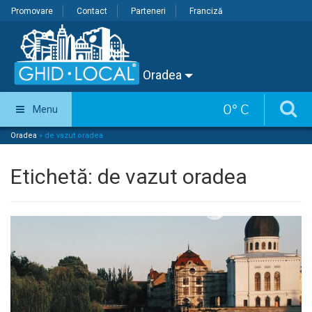
Promovare
Contact
Parteneri
Franciză
Oradea
0
°
C
Menu
Oradea
»
de vazut oradea
Etichetă:
de vazut oradea