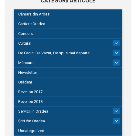
CATEGORII ARTICOLE
Cămara din Ardeal
Cartiere Oradea
Concurs
Cultural
101
De Facut, De Vazut, De spus mai departe…
580
Mâncare
22
Newsletter
Orădeni
Revelion 2017
Revelion 2018
Servicii în Oradea
104
Știri din Oradea
1.127
Uncategorized